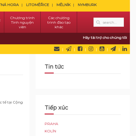
TNÁ HORA
LITOMĚŘICE
MĚLNÍK
NYMBURK
Chương trình
Các chương
c
Tình nguyện
trình đào tạo
viên
khác
Hãy tài trợ cho chúng tôi
Tin tức
 tế tại Cộng
Tiếp xúc
PRAHA
KOLÍN