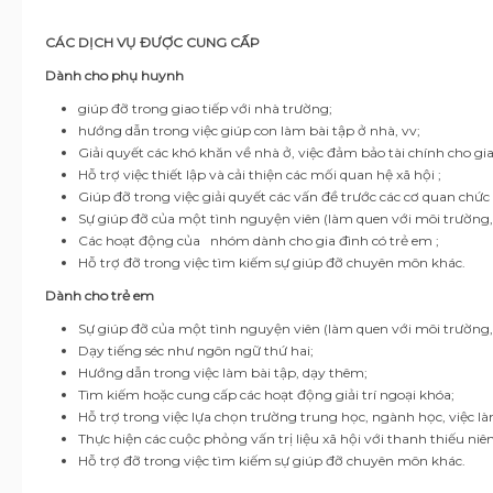
CÁC DỊCH VỤ ĐƯỢC CUNG CẤP
Dành cho phụ huynh
giúp đỡ trong giao tiếp với nhà trường;
hướng dẫn trong việc giúp con làm bài tập ở nhà, vv;
Giải quyết các khó khăn về nhà ở, việc đảm bảo tài chính cho gia
Hỗ trợ việc thiết lập và cải thiện các mối quan hệ xã hội ;
Giúp đỡ trong việc giải quyết các vấn đề trước các cơ quan chức
Sự giúp đỡ của một tình nguyện viên
(làm quen với môi trường, 
Các hoạt động của nhóm dành cho gia đình có trẻ em ;
Hỗ trợ đỡ trong việc tìm kiếm sự giúp đỡ chuyên môn khác.
Dành cho trẻ em
Sự giúp đỡ của một tình nguyện viên (làm quen với môi trường
Dạy tiếng séc như ngôn ngữ thứ hai;
Hướng dẫn trong việc làm bài tập, dạy thêm;
Tìm kiếm hoặc cung cấp các hoạt động giải trí ngoại khóa;
Hỗ trợ trong việc lựa chọn trường trung học, ngành học, việc làm
Thực hiện các cuộc phỏng vấn trị liệu xã hội với thanh thiếu niên
Hỗ trợ đỡ trong việc tìm kiếm sự giúp đỡ chuyên môn khác.