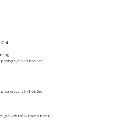
 đình ;
 năng;
phong tục, văn hóa Séc );
, phong tục,
văn hóa Séc );
 (đối với trẻ vị thành niên);
;