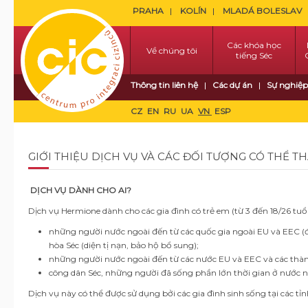
PRAHA
KOLÍN
MLADÁ BOLESLAV
Các khóa học
Về chúng tôi
tiếng Séc
Thông tin liên hệ
Các dự án
Sự nghiệp
CZ
EN
RU
UA
VN
ESP
GIỚI THIỆU DỊCH VỤ VÀ CÁC ĐỐI TƯỢNG CÓ THỂ T
DỊCH VỤ DÀNH CHO AI?
Dịch vụ Hermione dành cho các gia đình có trẻ em (từ 3 đến 18/26 tuổi
những người nước ngoài đến từ các quốc gia ngoài EU và EEC (đư
hòa Séc (diện tị nạn, bảo hộ bổ sung);
những người nước ngoài đến từ các nước EU và EEC và các thành
công dân Séc, những người đã sống phần lớn thời gian ở nước n
Dịch vụ này có thể được sử dụng bởi các gia đình sinh sống tại các tỉn