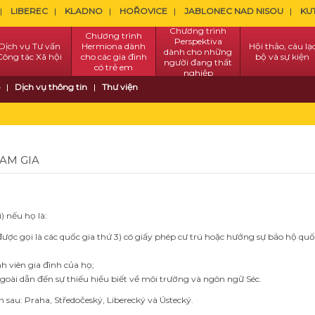
LIBEREC
KLADNO
HOŘOVICE
JABLONEC NAD NISOU
KU
Chương trình
Chương trình
Perspektiva
Dịch vụ Tư vấn
Hermiona dành
Hội thảo, câu lạ
dành cho những
Công tác Xã hội
cho các gia đình
bộ và sự kiện
người đang thất
có trẻ em
nghiệp
Dịch vụ thông tin
Thư viện
HAM GIA
) nếu họ là:
ợc gọi là các quốc gia thứ 3) có giấy phép cư trú hoặc
hưởng sự bảo hộ quốc
 viên gia đình của họ;
goài dẫn đến sự thiếu hiểu biết về môi trường và ngôn ngữ Séc.
h sau: Praha, Středočeský, Liberecký và Ústecký.