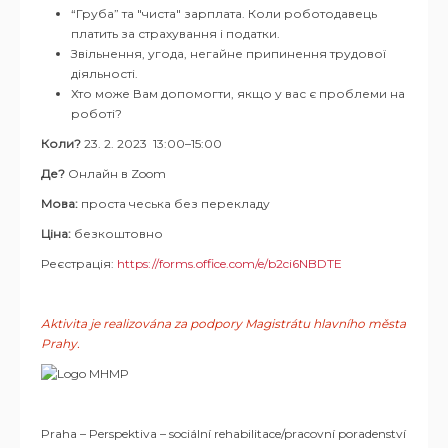
“Груба” та "чиста" зарплата. Коли роботодавець
платить за страхування і податки.
Звільнення, угода, негайне припинення трудової
діяльності.
Хто може Вам допомогти, якщо у вас є проблеми на
роботі?
Коли?
23. 2. 2023 13:00–15:00
Де?
Онлайн в
Zoom
Мова:
проста чеська
без перекладу
Ціна:
безкоштовно
Реєстрація:
https://forms.office.com/e/b2ci6NBDTE
Aktivita je realizována za podpory Magistrátu hlavního města
Prahy.
Praha – Perspektiva – sociální rehabilitace/pracovní poradenství