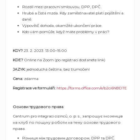
Rozdíl mezi pracovní smlouvou, DPP, DPČ.
Hrubá a čistá mzda. Kdy zaměstnavatel platí pojištění a
daně.
Výpověď, dohoda, okamžité ukončení práce.
Kdo vám pomůže, když máte problémy v práci?
KDY?
23. 2. 2023 13:00–15:00
KDE?
Online na Zoom (po registraci dostanete link)
JAZYK:
jednoduchá čeština,
bez tlumočení
Cena:
zdarma
Registrace ve formuláři:
https://forms.office.com/e/b2ci6NBDTE
Основи трудового права
Centrum pro integraci cizinců, o. p. s.,
запрошує іноземців
на клуб по пошуку роботи на тему основи трудового
права.
Різниця між трудовим договором, DPP та DPČ.