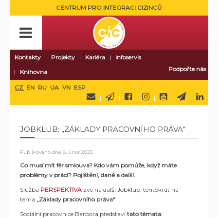
CENTRUM PRO INTEGRACI CIZINCŮ
Kontakty
Projekty
Kariéra
Infoservis
Podpořte nás
Knihovna
CZ
EN
RU
UA
VN
ESP
JOBKLUB: „ZÁKLADY PRACOVNÍHO PRÁVA“
Publikováno dne
8. únor 2023
.
Co musí mít fér smlouva?
Kdo vám pomůže, když máte
problémy v práci? Pojištění, daně a další.
Služba
PERSPEKTIVA
zve na další Jobklub, tentokrát na
téma
„Základy pracovního práva“
.
Sociální pracovnice Barbora představí
tato témata: