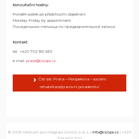
Konzultační hodiny:
Pondělí–pátek po předchozím objednání.
Monday–Friday by appointment.
Понедельник–пятница по предварительной записи.
Kontakt:
tel.: +420 702 150 630
e-mail:
prace@cicops.cz
Číst dál: Praha – Perspektiva – sociální
rehabilitace/pracovní poradenství
© 2026 Centrum pro integraci cizinců, o. p. s. |
info@cicops.cz
| +420
704 600 700