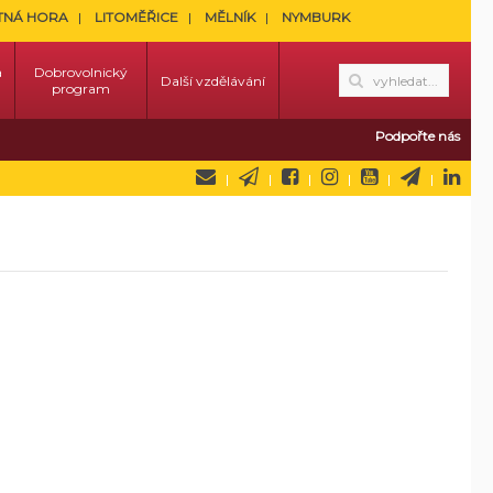
TNÁ HORA
LITOMĚŘICE
MĚLNÍK
NYMBURK
a
Dobrovolnický
Další vzdělávání
program
Podpořte nás