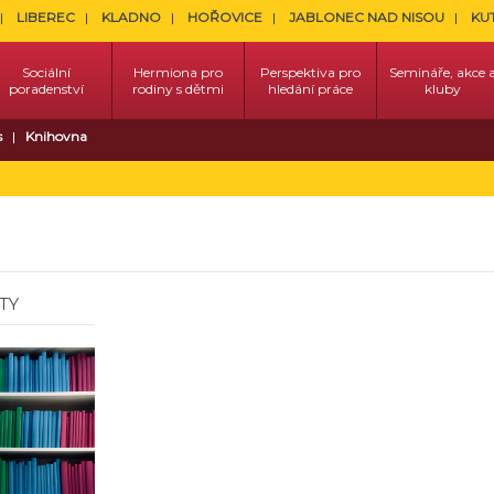
LIBEREC
KLADNO
HOŘOVICE
JABLONEC NAD NISOU
KU
Sociální
Hermiona pro
Perspektiva pro
Semináře, akce 
poradenství
rodiny s dětmi
hledání práce
kluby
s
Knihovna
TY