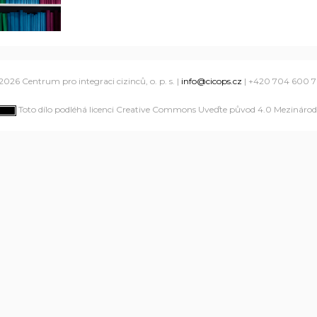
2026 Centrum pro integraci cizinců, o. p. s. |
info@cicops.cz
| +420 704 600 
Toto dílo podléhá licenci Creative Commons Uveďte původ 4.0 Mezinárodn