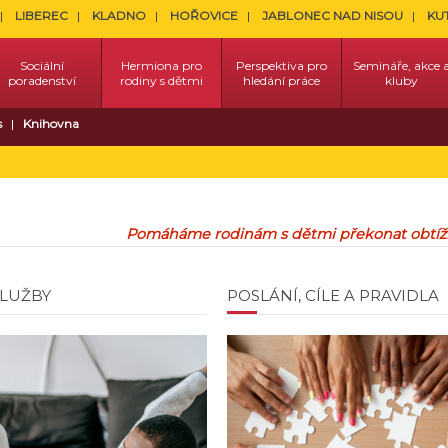
LIBEREC
KLADNO
HOŘOVICE
JABLONEC NAD NISOU
KU
Sociální
Hermiona pro
Perspektiva pro
Semináře, akce 
poradenství
rodiny s dětmi
hledání práce
kluby
s
Knihovna
Pomáháme rodinám s dětmi překonat obtížn
SLUŽBY
POSLÁNÍ, CÍLE A PRAVIDLA