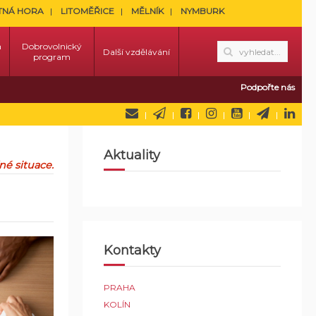
TNÁ HORA
LITOMĚŘICE
MĚLNÍK
NYMBURK
a
Dobrovolnický
Další vzdělávání
program
Podpořte nás
Aktuality
é situace.
Kontakty
PRAHA
KOLÍN