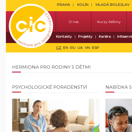
PRAHA
KOLÍN
MLADÁ BOLESLAV
O nás
Kurzy češtiny
Kontakty
Projekty
Kariéra
Infoservi
CZ
EN
RU
UA
VN
ESP
HERMIONA PRO RODINY S DĚTMI
PSYCHOLOGICKÉ PORADENSTVÍ
NABÍDKA 