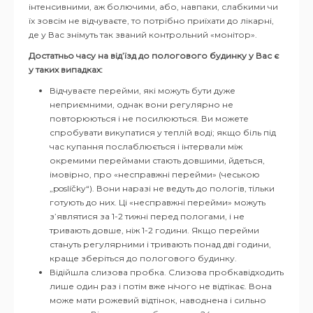
інтенсивними, аж болючими, або, навпаки, слабкими чи
їх зовсім не відчуваєте, то потрібно приїхати до лікарні,
де у Вас знімуть так званий контрольний «монітор».
Достатньо часу на від’їзд до пологового будинку у Вас є
у таких випадках:
Відчуваєте перейми, які можуть бути дуже
неприємними, однак вони регулярно не
повторюються і не посилюються. Ви можете
спробувати викупатися у теплій воді; якщо біль під
час купання послаблюється і інтервали між
окремими переймами стають довшими, йдеться,
імовірно, про «несправжні перейми» (чеською
„poslíčky“). Вони наразі не ведуть до пологів, тільки
готують до них. Ці «несправжні перейми» можуть
з’являтися за 1-2 тижні перед пологами, і не
тривають довше, ніж 1-2 години. Якщо перейми
стануть регулярними і тривають понад дві години,
краще зберіться до пологового будинку.
Відійшла слизова пробка. Слизова пробкавідходить
лише один раз і потім вже нічого не відтікає. Вона
може мати рожевий відтінок, наводнена і сильно