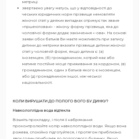
метриці.
звертаємо увагу матусь, що у відповідності до
чеських юридичних норм прізвище немовляти
жіночої статі у деяких випадках отримує так зване
«пршехіловані» - жіночу форму прізвища, яка до
чоловічої форми додає закінчення «-ова». На основі
заяви обох батьків Ви маєте можливість при запису
дитини до метрики вказати прізвище дитини жіночої
статі у чоловічій формі, якщо дитина є: (а)
іноземцем, (б) громадянином, котрий має або
матиме постійне місце приживання за кордоном, (в)
громадянином, один з батьків якого є іноземцем,
або (д) громадянином іншої, ніж чеської
національності.
КОЛИ ВИРУШАТИ ДО ПОЛОГО ВОГО БУ ДИНКУ?
Навколоплідна вода відтекла
Візьміть прокладку, і після її набрякання
проконтролюйте колір навколоплідної води. Якщо вона
рожева, спокійно підготуйтеся, і протягом приблизно
двох годин прибудьте до пологового будинку. Якщо