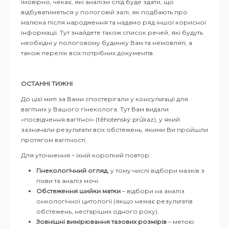
імовірно, чекає, які аналізи слід буде здати, що
відбуватиметься у пологовій залі, як подбають про
малюка після народження та надамо ряд іншої корисної
інформації. Тут знайдете також список речей, які будуть
необхідні у пологовому будинку Вам та немовляті, а
також перелік всіх потрібних документів.
ОСТАННІ ТИЖНІ
До цієї миті за Вами спостерігали у консультації для
вагітних у Вашого гінеколога. Тут Вам видали
«посвідчення вагітної» (těhotenský průkaz), у який
зазначали результати всіх обстежень, якими Ви пройшли
протягом вагітності.
Для уточнення – їхній короткий повтор:
Гінекологічний огляд
, у тому числі відбори мазків з
піхви та аналіз мочі.
Обстеження шийки матки
– відбори на аналіз
онкологічної цитології (якщо немає результатів
обстежень, нестаріших одного року).
Зовнішні вимірювання тазових розмірів
– метою