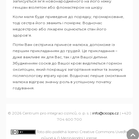
записується ім’я новонародженого на його ніжку
генціан віолетом або фломастером на шкіру.
Коли маля буде приведене до порядку, промарковане,
тоді сестра його зважить і поміряє. Водночас
медсестрою або лікарем оцінюється стан його
здоров’я.
Потім Вам сестричка принесе малюка, допоможе із
першим прикладанням до грудей. Це прикладання –
дуже важливе як для Вас, так і для Вашої дитини.
Збудженням сосків до Вашої крові виділяється гормон
окситоцин, який покращує загортання матки та знижує
післяпологову втрату крові. Водночас перше смоктання
малюка відіграє значну роль в успішному початку
годування.
© 2026 Centrum pro integraci cizinců, o. p. s. |
info@cicops.cz
| +420
704 600 700
Toto dílo podléhá licenci Creative Commons Uveďte
původ 4.0 Mezinárodní License
.