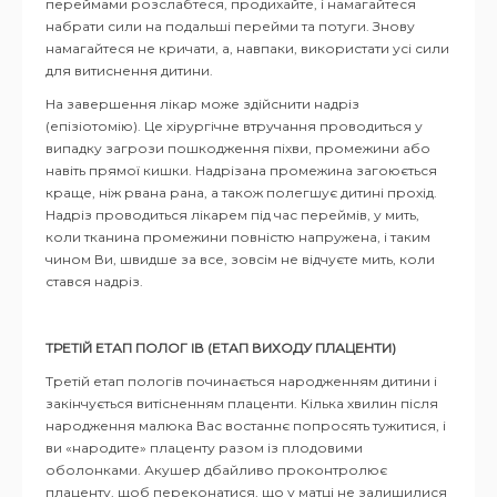
переймами розслабтеся, продихайте, і намагайтеся
набрати сили на подальші перейми та потуги. Знову
намагайтеся не кричати, а, навпаки, використати усі сили
для витиснення дитини.
На завершення лікар може здійснити надріз
(епізіотомію). Це хірургічне втручання проводиться у
випадку загрози пошкодження піхви, промежини або
навіть прямої кишки. Надрізана промежина загоюється
краще, ніж рвана рана, а також полегшує дитині прохід.
Надріз проводиться лікарем під час переймів, у мить,
коли тканина промежини повністю напружена, і таким
чином Ви, швидше за все, зовсім не відчуєте мить, коли
стався надріз.
ТРЕТІЙ ЕТАП ПОЛОГ ІВ (ЕТАП ВИХОДУ ПЛАЦЕНТИ)
Третій етап пологів починається народженням дитини і
закінчується витісненням плаценти. Кілька хвилин після
народження малюка Вас востаннє попросять тужитися, і
ви «народите» плаценту разом із плодовими
оболонками. Акушер дбайливо проконтролює
плаценту, щоб переконатися, що у матці не залишилися