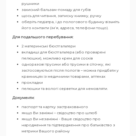
рушники
захисний бальзам-помаду для губів
щось для читання, записну книжку, ручку
оберіть педіатра, і до пологового будинку візьміть
його контакти (ім’я, адреса, телефони тощо).
Для подальшого перебування:
2 материнські бюстгальтери
вкладиші для бюстгальтера (або проварені
пелюшки), можливо крем для сосків
одноразові трусики або трусики в сіточку, які
застосовуються після пологів – можна придбати у
крамницях із медичними товарами, аптеках
прокладки
пелюшки та вологі серветки для немовляти.
Документи:
паспорт та картку застрахованого
якщо Ви заміжні – свідоцтво про шлюб
якщо Ви незаміжні - Ваше свідоцтво про
народження та підтвердження про батьківство з
метрики Вашого району