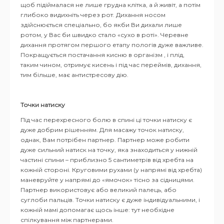
щоб підіймалася не лише грудна клітка, а й живіт, а потім
глибоко видихніть через рот. Дихання носом
здійснюється спеціально, бо якби Ви дихали лише
ротом, у Вас би швидко стало «сухо в роті». Черевне
дихання протягом першого етапу пологів дуже важливе.
Покращується постачання кисню в організм , і плід,
таким чином, отримує кисень і під час переймів, дихання,
тим більше, має антистресову дію.
Точки натиску
Під час перехресного болю в спині ці точки натиску є
дуже добрим рішенням. Для масажу точок натиску,
однак, Вам потрібен партнер. Партнер може робити
дуже сильний натиск на точку, яка знаходиться у нижній
частині спини – приблизно 5 сантиметрів від хребта на
кожній стороні. Круговими рухами (у напрямі від хребта)
маневруйте у напрямі до «ямочок» тісно за сідницями.
Партнер використовує або великий палець, або
суглоби пальців. Точки натиску є дуже індивідуальними, і
кожній мамі допомагає щось інше: тут необхідне
спілкування між партнерами.