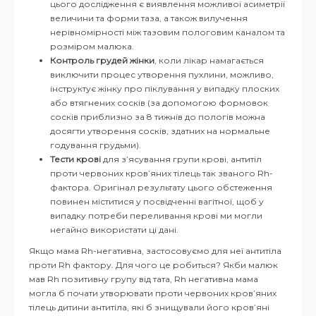
цього дослідження є виявлення можливої асиметрії
величини та форми таза, а також вилучення
нерівномірності між тазовим пологовим каналом та
розміром малюка.
Контроль грудей жінки
, коли лікар намагається
виключити процес утворення пухлини, можливо,
інструктує жінку про піклування у випадку плоских
або втягнених сосків (за допомогою формовок
сосків приблизно за 8 тижнів до пологів можна
досягти утворення сосків, здатних на нормальне
годування грудьми).
Тести крові
для з’ясування групи крові, антитіл
проти червоних кров’яних тілець так званого Rh-
фактора. Оригінал результату цього обстеження
повинен міститися у посвідченні вагітної, щоб у
випадку потреби переливання крові ми могли
негайно використати ці дані.
Якщо мама Rh-негативна, застосовуємо для неї антитіла
проти Rh фактору. Для чого це робиться? Якби малюк
мав Rh позитивну групу від тата, Rh негативна мама
могла б почати утворювати проти червоних кров’яних
тілець дитини антитіла, які б знищували його кров’яні