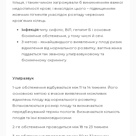
тільця, і таким чином загрожували б виникненням важкої
недостатності крові, і внаслідок цього – підвищенням
жовчних пігментів унаслідок розпаду червоних
кров’яних кілець.
Інфекція
типу сифіліс, ВІЛ, гепатит Б і основне
біохімічне обстеження, у тому числі й сечі.
З метою • якнайшвидшого виявлення у плоді ризик
відхилення від нормального розвитку, вагітна жінка
піддається так званому ультразвуковому та
біохімічному скринінгу.
Ультразвук
1-ше обстеження відбувається між 11 та 14 тижнем. Його
основною метою є вчасне виявлення можливих
відхилень плоду від нормального розвитку.
Встановлюється розмір плоду та визначається
передбачуваний термін пологів. Визначається кількість
плодів та їхні взаємовідносини.
2-ге обстеження проводиться між 18 та 23 тижнем.
3-тє обстеження проводиться між 30 та 32 тижнем