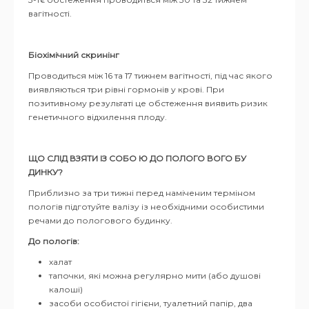
вагітності.
Біохімічний скринінг
Проводиться між 16 та 17 тижнем вагітності, під час якого
виявляються три рівні гормонів у крові. При
позитивному результаті це обстеження виявить ризик
генетичного відхилення плоду.
ЩО СЛІД ВЗЯТИ ІЗ СОБО Ю ДО ПОЛОГО ВОГО БУ
ДИНКУ?
Приблизно за три тижні перед наміченим терміном
пологів підготуйте валізу із необхідними особистими
речами до пологового будинку.
До пологів:
халат
тапочки, які можна регулярно мити (або душові
калоші)
засоби особистої гігієни, туалетний папір, два