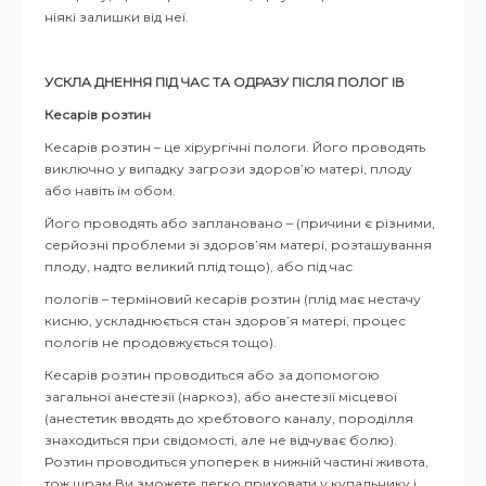
ніякі залишки від неї.
УСКЛА ДНЕННЯ ПІД ЧАС ТА ОДРАЗУ ПІСЛЯ ПОЛОГ ІВ
Кесарів розтин
Кесарів розтин – це хірургічні пологи. Його проводять
виключно у випадку загрози здоров’ю матері, плоду
або навіть їм обом.
Його проводять або заплановано – (причини є різними,
серйозні проблеми зі здоров’ям матері, розташування
плоду, надто великий плід тощо), або під час
пологів – терміновий кесарів розтин (плід має нестачу
кисню, ускладнюється стан здоров’я матері, процес
пологів не продовжується тощо).
Кесарів розтин проводиться або за допомогою
загальної анестезії (наркоз), або анестезії місцевої
(анестетик вводять до хребтового каналу, породілля
знаходиться при свідомості, але не відчуває болю).
Розтин проводиться упоперек в нижній частині живота,
тож шрам Ви зможете легко приховати у купальнику і