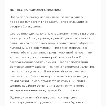
ДОГ ЛЯД ЗА НОВОНАРОДЖЕНИМ
Новонародженому малюку перш за все акушер
переріже пуповину, і передасть його в руки дитячої
сестри або акушерки.
Сестра покладе малюка на спеціальне ліжко з підігрівом,
де висушить його, а у випадку необхідності відсмокче
залишки навколоплідної води з рота та носа, обробить
пуповину. Обрізок пуповини підв’яже стерильною
гумою або спеціальною прищіпкою, щоб немовля не
кровоточило, і скоротить приблизно на 2 см. Потім
закапає новонародженому очі – задля запобігання
бактеріальному зараженню, яке міг отримати малюк під
час пологів від матері. Дитина негайно маркується
трьома способами – номером, прив’язаним на руку
(такий самий номер отримаєте на руку і Ви), потім
ідентифікаційним ременем на другу руку, а третє
маркування залежить від традицій пологового
будинку – зазвичай, маркується конверт для
новонародженого, у деяких пологових будинкх