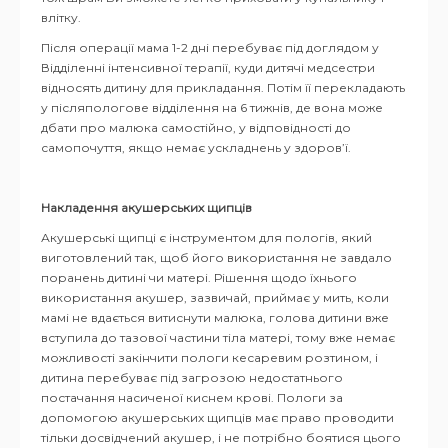
влітку.
Після операції мама 1-2 дні перебуває під доглядом у
Відділенні інтенсивної терапії, куди дитячі медсестри
відносять дитину для прикладання. Потім її перекладають
у післяпологове відділення на 6 тижнів, де вона може
дбати про малюка самостійно, у відповідності до
самопочуття, якщо немає ускладнень у здоров’ї.
Накладення акушерських щипців
Акушерські щипці є інструментом для пологів, який
виготовлений так, щоб його використання не завдало
поранень дитині чи матері. Рішення щодо їхнього
використання акушер, зазвичай, приймає у мить, коли
мамі не вдається витиснути малюка, голова дитини вже
вступила до тазової частини тіла матері, тому вже немає
можливості закінчити пологи кесаревим розтином, і
дитина перебуває під загрозою недостатнього
постачання насиченої киснем крові. Пологи за
допомогою акушерських щипців має право проводити
тільки досвідчений акушер, і не потрібно боятися цього