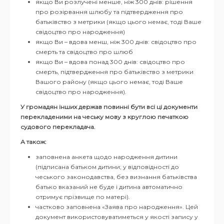
якщо Ви розлучені менше, ніж 300 днів: рішення
про розірвання шлюбу та підтвердження про
батьківство з метрики (якщо цього немає, тоді Ваше
свідоцтво про народження)
якщо Ви – вдова менш, ніж 300 днів: свідоцтво про
смерть та свідоцтво про шлюб
якщо Ви – вдова понад 300 днів: свідоцтво про
смерть, підтвердження про батьківство з метрики
Вашого району (якщо цього немає, тоді Ваше
свідоцтво про народження).
У громадян інших держав повинні бути всі ці документи
перекладеними на
чеську мову з круглою печаткою
судового перекладача.
А також:
заповнена анкета щодо народження дитини
(підписана батьком дитини; у відповідності до
чеського законодавства, без визнання батьківства
батько вказаний не буде і дитина автоматично
отримує прізвище по матері).
частково заповнена «Заява про народження». Цей
документ використовуватиметься у якості запису у