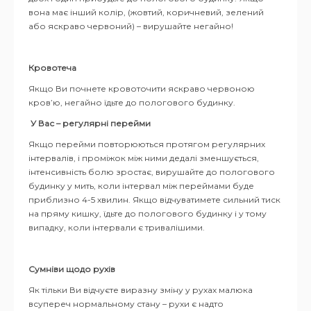
вона має інший колір, (жовтий, коричневий, зелений
або яскраво червоний) – вирушайте негайно!
Кровотеча
Якщо Ви почнете кровоточити яскраво червоною
кров’ю, негайно їдьте до пологового будинку.
У Вас – регулярні перейми
Якщо перейми повторюються протягом регулярних
інтервалів, і проміжок між ними дедалі зменшується,
інтенсивність болю зростає, вирушайте до пологового
будинку у мить, коли інтервал між переймами буде
приблизно 4-5 хвилин. Якщо відчуватимете сильний тиск
на пряму кишку, їдьте до пологового будинку і у тому
випадку, коли інтервали є тривалішими.
Сумніви щодо рухів
Як тільки Ви відчуєте виразну зміну у рухах малюка
всупереч нормальному стану – рухи є надто