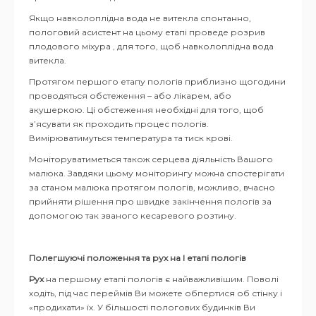
Якщо навколоплідна вода не витекла спонтанно,
пологовий асистент на цьому етапі проведе розрив
плодового міхура , для того, щоб навколоплідна вода
витекла.
Протягом першого етапу пологів приблизно щогодини
проводяться обстеження – або лікарем, або
акушеркою. Ці обстеження необхідні для того, щоб
з’ясувати як проходить процес пологів.
Вимірюватимуться температура та тиск крові.
Моніторуватиметься також серцева діяльність Вашого
малюка. Завдяки цьому моніторингу можна спостерігати
за станом малюка протягом пологів, можливо, вчасно
прийняти рішення про швидке закінчення пологів за
допомогою так званого кесаревого розтину.
Полегшуючі положення та рух на І етапі пологів
Рух
на першому етапі пологів є найважливішим. Поволі
ходіть, під час переймів Ви можете обпертися об стінку і
«продихати» їх. У більшості пологових будинків Ви