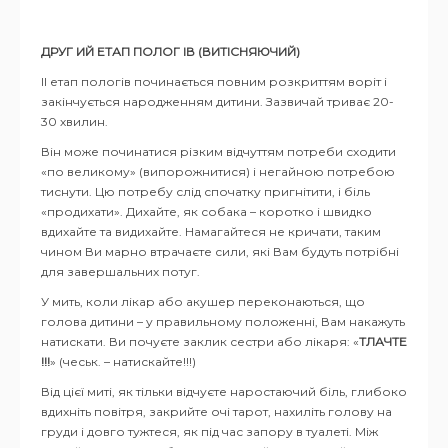
ДРУГ ИЙ ЕТАП ПОЛОГ ІВ (ВИТІСНЯЮЧИЙ)
ІІ етап пологів починається повним розкриттям воріт і
закінчується народженням дитини. Зазвичай триває 20-
30 хвилин.
Він може починатися різким відчуттям потреби сходити
«по великому» (випорожнитися) і негайною потребою
тиснути. Цю потребу слід спочатку пригнітити, і біль
«продихати». Дихайте, як собака – коротко і швидко
вдихайте та видихайте. Намагайтеся не кричати, таким
чином Ви марно втрачаєте сили, які Вам будуть потрібні
для завершальних потуг.
У мить, коли лікар або акушер переконаються, що
голова дитини – у правильному положенні, Вам накажуть
натискати. Ви почуєте заклик сестри або лікаря: «
ТЛАЧТЕ
!!!
» (чеськ. – натискайте!!!)
Від цієї миті, як тільки відчуєте наростаючий біль, глибоко
вдихніть повітря, закрийте очі тарот, нахиліть голову на
груди і довго тужтеся, як під час запору в туалеті. Між