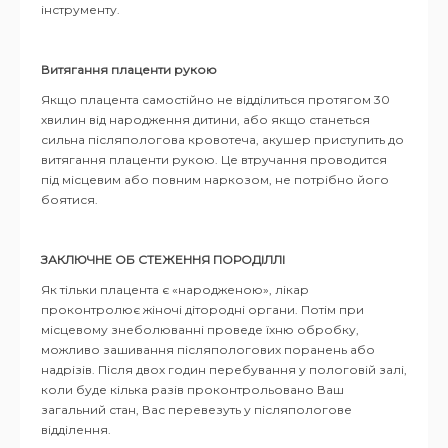
інструменту.
Витягання плаценти рукою
Якщо плацента самостійно не відділиться протягом 30
хвилин від народження дитини, або якщо станеться
сильна післяпологова кровотеча, акушер приступить до
витягання плаценти рукою. Це втручання проводится
під місцевим або повним наркозом, не потрібно його
боятися.
ЗАКЛЮЧНЕ ОБ СТЕЖЕННЯ ПОРОДІЛЛІ
Як тільки плацента є «народженою», лікар
проконтролює жіночі дітородні органи. Потім при
місцевому знеболюванні проведе їхню обробку,
можливо зашивання післяпологових поранень або
надрізів. Після двох годин перебування у пологовій залі,
коли буде кілька разів проконтрольовано Ваш
загальний стан, Вас перевезуть у післяпологове
відділення.