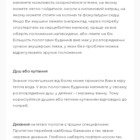
матимете можливість скористатися м’ячем, на якому
можете легко гойдатися, інколи є килимовий матрац, на
якому можете стояти на колінах та фізкультурні східці.
Якщо Ви змушені лежати (наприклад, через потребу
спостерігати за серцебиттям малюка), краще за все
оберіть положення напівсидячи, або ляжте на бік.
Більшість пологових будинків вже має у розпорядженні
сучасні акушерські ліжка, у яких без проблем можна
відрегулювати зручне положення.
Душ або купання
Значне полегшення від болю може принести Вам в міру
тепла вода. У всіх пологових будинках матимете у своєму
розпорядженні душ, у деяких – і масажну ванну. Тому
користуйтеся душем або теплим купанням відповідно до
потреб.
Дихання
на Іетапі пологів є трішки специфічним.
Протягом переймів найбільш бажаним є так зване
черевне дихання. Глибоко наберіть повітря носом так,