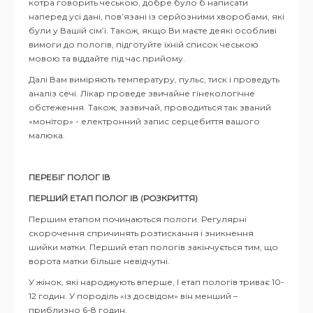
котра говорить чеською, добре було б написати
наперед усі дані, пов’язані із серйозними хворобами, які
були у Вашій сім’ї. Також, якщо Ви маєте деякі особливі
вимоги до пологів, підготуйте їхній список чеською
мовою та віддайте під час прийому.
Далі Вам виміряють температуру, пульс, тиск і проведуть
аналіз сечі. Лікар проведе звичайне гінекологічне
обстеження. Також, зазвичай, проводиться так званий
«монітор» - електронний запис серцебиття вашого
малюка.
ПЕРЕБІГ ПОЛОГ ІВ
ПЕРШИЙ ЕТАП ПОЛОГ ІВ (РОЗКРИТТЯ)
Першим етапом починаються пологи. Регулярні
скорочення спричинять розтискання і зникнення
шийки матки. Перший етап пологів закінчується тим, що
ворота матки більше невідчутні.
У жінок, які народжують вперше, І етап пологів триває 10-
12 годин. У породіль «із досвідом» він менший –
приблизно 6-8 годин.