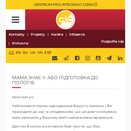
CENTRUM PRO INTEGRACI CIZINCŮ
Kontakty
Projekty
Kariéra
Infoservis
Podpořte nás
Knihovna
CZ
EN
RU
UA
VN
ESP
МАМА ЗНАЄ II. АБО ПІДГОТОВКА ДО
ПОЛОГІВ
Милі мат усі,
Наблизився термін народження Вашого малюка, і Ви
приходите до нас зі сподіванням, що ця довгоочікувана
мить залишить у Вашому житті найкрасивіші враження.
Далі ми б хотіли розповісти Вам про те, що Вас,