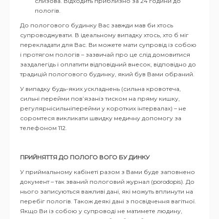
слизова. Відходить приблизно за 24 години до
пологів.
До пологового будинку Вас завжди мав би хтось
супроводжувати. В ідеальному випадку хтось, хто б міг
перекладати для Вас. Ви можете мати супровід із собою
і протягом пологів – зазвичай про це слід домовитися
заздалегідь і оплатити відповідний внесок, відповідно до
традицій пологового будинку, який був Вами обраний.
У випадку будь-яких ускладнень (сильна кровотеча,
сильні перейми пов’язаніз тиском на пряму кишку,
регулярнісильніперейми у коротких інтервалах) – не
соромтеся викликати швидку медичну допомогу за
телефоном 112.
ПРИЙНЯТТЯ ДО ПОЛОГО ВОГО БУ ДИНКУ
У приймальному кабінеті разом з Вами буде заповнено
документ – так званий пологовий журнал (porodopis). До
нього записуються важливі дані, які можуть вплинути на
перебіг пологів. Також деякі дані з посвідчення вагітної.
Якщо Ви із собою у супроводі не матимете людину,