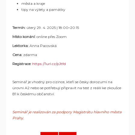
města a kraje
tipy na výlety a památky
Termín:
úterý 29. 4. 2025 | 18:00–20:15
Místo konání:
online přes Zoom
Lektorka:
Anna Pacovská
Cena:
zdarma
Registrace:
https://1url.cz/pJtfd
Seminář je vhodný pro cizince, kteří se česky dorozumí na
úrovni A2 nebo se potřebují připravit na test z reálií ke zkoušce
B1 k českému občanství.
Seminář je realizován za podpory Magistrátu hlavního města
Prahy.