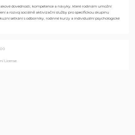
 takové dovednosti, kompetence a návyky, které rodin
ám
umožní
ení a
rozvoj
sociáln
ě
aktivizační služby
pro specifickou skupinu
skuzní setkání s odborníky, rodinné kurzy a individuální psychologické
700
í License
.