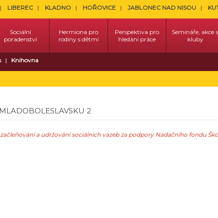
LIBEREC
KLADNO
HOŘOVICE
JABLONEC NAD NISOU
KU
Sociální
Hermiona pro
Perspektiva pro
Semináře, akce 
poradenství
rodiny s dětmi
hledání práce
kluby
s
Knihovna
A MLADOBOLESLAVSKU 2
 začleňování a udržování sociálních vazeb
za podpory Nadačního fondu Šk