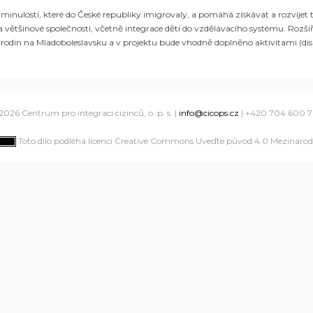
minulostí,
které do České republiky imigrovaly, a pomáhá získávat a rozvíjet
a většinové společnosti
,
včetně integrace dětí do vzdělávacího systému.
Rozšíř
o
rodin
na
Mladoboleslavsk
u
a v
projektu
bude
vhodně
doplněno
aktivitami
(di
2026 Centrum pro integraci cizinců, o. p. s. |
info@cicops.cz
| +420 704 600 
Toto dílo podléhá licenci Creative Commons Uveďte původ 4.0 Mezinárodn