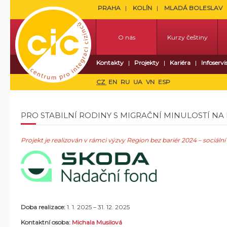
PRAHA
KOLÍN
MLADÁ BOLESLAV
O nás
Kurzy češtiny
Kontakty
Projekty
Kariéra
Infoservi
CZ
EN
RU
UA
VN
ESP
PRO STABILNÍ RODINY S MIGRAČNÍ MINULOSTÍ N
Projekt je realizován v rámci výzvy
Region bez bariér 2024 – sociální
Doba realizace:
1. 1. 2025
–
31. 12. 2025
Kontaktní osoba:
Michala Musilová