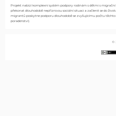
Projekt nabízí komplexní systém podpory rodinám s dětmi s migrační 
překonat dlouhodobě nepříznivou sociální situaci a začlenit
se do
život
migrantů
poskytne podporu
dlouhodobě se
zvyšující
mu
po
čt
u
těcht
poradenství).
© 