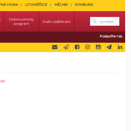
TNÁ HORA
LITOMĚŘICE
MĚLNÍK
NYMBURK
a
Dobrovolnický
Další vzdělávání
program
Podpořte nás
oda
.