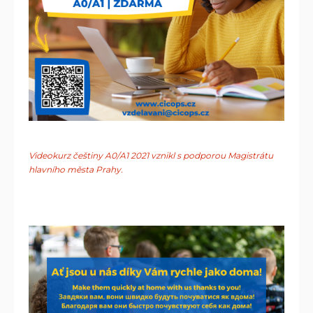
Videokurz češtiny A0/A1 2021 vznikl s podporou Magistrátu
hlavního města Prahy.