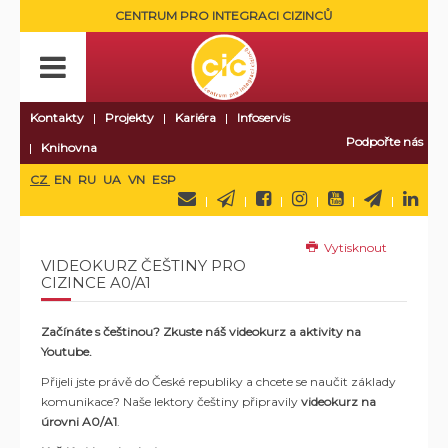
CENTRUM PRO INTEGRACI CIZINCŮ
Kontakty
Projekty
Kariéra
Infoservis
Podpořte nás
Knihovna
CZ
EN
RU
UA
VN
ESP
Vytisknout
VIDEOKURZ ČEŠTINY PRO
CIZINCE A0/A1
Začínáte s češtinou? Zkuste náš videokurz a aktivity na
Youtube.
Přijeli jste právě do České republiky a chcete se naučit základy
komunikace? Naše lektory češtiny připravily
videokurz na
úrovni A0/A1
.