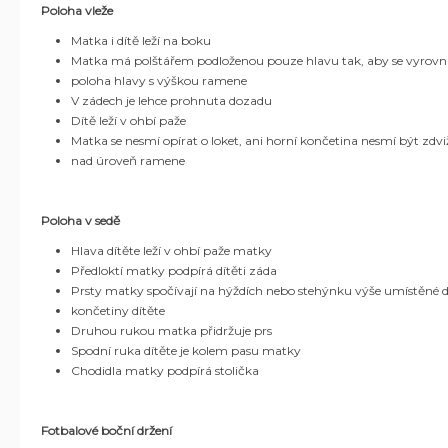
Poloha vleže
Matka i dítě leží na boku
Matka má polštářem podloženou pouze hlavu tak, aby se vyrovn
poloha hlavy s výškou ramene
V zádech je lehce prohnuta dozadu
Dítě leží v ohbí paže
Matka se nesmí opírat o loket, ani horní končetina nesmí být zdv
nad úroveň ramene
Poloha v sedě
Hlava dítěte leží v ohbí paže matky
Předloktí matky podpírá dítěti záda
Prsty matky spočívají na hýždích nebo stehýnku výše umístěné d
končetiny dítěte
Druhou rukou matka přidržuje prs
Spodní ruka dítěte je kolem pasu matky
Chodidla matky podpírá stolička
Fotbalové boční držení