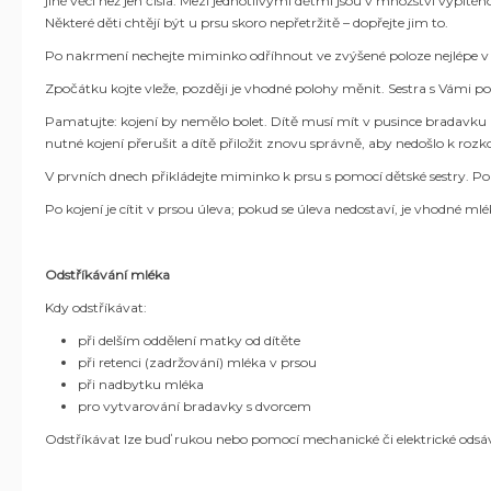
jiné věci než jen čísla. Mezi jednotlivými dětmi jsou v množství vypitéh
Některé děti chtějí být u prsu skoro nepřetržitě – dopřejte jim to.
Po nakrmení nechejte miminko odříhnout ve zvýšené poloze nejlépe v 
Zpočátku kojte vleže, později je vhodné polohy měnit. Sestra s Vámi pol
Pamatujte: kojení by nemělo bolet. Dítě musí mít v pusince bradavku a
nutné kojení přerušit a dítě přiložit znovu správně, aby nedošlo k roz
V prvních dnech přikládejte miminko k prsu s pomocí dětské sestry. Pok
Po kojení je cítit v prsou úleva; pokud se úleva nedostaví, je vhodné mlé
Odstříkávání mléka
Kdy odstříkávat:
při delším oddělení matky od dítěte
při retenci (zadržování) mléka v prsou
při nadbytku mléka
pro vytvarování bradavky s dvorcem
Odstříkávat lze buď rukou nebo pomocí mechanické či elektrické odsá