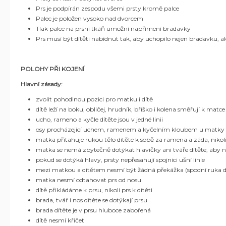
Prs je podpírán zespodu všemi prsty kromě palce
Palec je položen vysoko nad dvorcem
Tlak palce na prsní tkáň umožní napřímení bradavky
Prs musí být dítěti nabídnut tak, aby uchopilo nejen bradavku, a
POLOHY PŘI KOJENÍ
Hlavní zásady:
zvolit pohodlnou pozici pro matku i dítě
dítě leží na boku, obličej, hrudník, bříško i kolena směřují k matce
ucho, rameno a kyčle dítěte jsou v jedné linii
osy procházející uchem, ramenem a kyčelním kloubem u matky i
matka přitahuje rukou tělo dítěte k sobě za ramena a záda, nikol
matka se nemá zbytečně dotýkat hlavičky ani tváře dítěte, aby n
pokud se dotýká hlavy, prsty nepřesahují spojnici ušní linie
mezi matkou a dítětem nesmí být žádná překážka (spodní ruka dít
matka nesmí odtahovat prs od nosu
dítě přikládáme k prsu, nikoli prs k dítěti
brada, tvář i nos dítěte se dotýkají prsu
brada dítěte je v prsu hluboce zabořená
dítě nesmí křičet