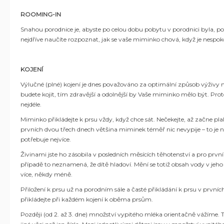
ROOMING-IN
Snahou porodnice je, abyste po celou dobu pobytu v porodnici byla, po
nejdříve naučíte rozpoznat, jak se vaše miminko chová, když je nespoko
KOJENÍ
Výlučné (plné) kojení je dnes považováno za optimální způsob výživy 
budete kojit, tím zdravější a odolnější by Vaše miminko mělo být. Prot
nejdéle.
Miminko přikládejte k prsu vždy, když chce sát. Nečekejte, až začne pl
prvních dvou třech dnech většina miminek téměř nic nevypije – to je 
potřebuje nejvíce.
Živinami jste ho zásobila v posledních měsících těhotenství a pro prv
případě to neznamená, že dítě hladoví. Mění se totiž obsah vody v je
více, někdy méně.
Přiložení k prsu už na porodním sále a časté přikládání k prsu v prvn
přikládejte při každém kojení k oběma prsům.
Později (od 2. až 3. dne) množství vypitého mléka orientačně vážíme. To