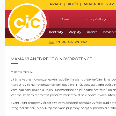
PRAHA
KOLÍN
MLADÁ BOLESLAV
O nás
Kurzy češtiny
Kontakty
Projekty
Kariéra
Infoservi
CZ
EN
RU
UA
VN
ESP
MÁMA VÍ ANEB PÉČE O NOVOROZENCE
Milé maminky,
vítáme Vás na novorozeneckém oddělení a blahopřejeme Vám k naroz
které strávíte na novorozeneckém oddělení. Průvodce základní péčí o n
Vám základní pravidla kojení, upozorníme na případné potíže při koje
Věříme, že Vám tento text pomůže zorientovat se v podmínkách, které 
Eventuální problémy či dotazy Vám ochotně pomůže vyřešit buď dětská
integraci cizinců, o.p.s. Přejeme Vám příjemný pobyt v porodnici a zd