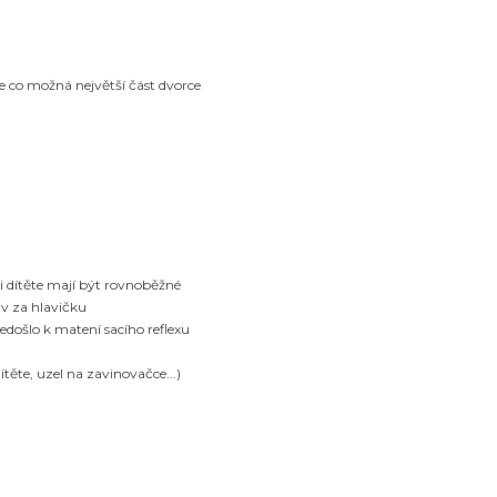
le co možná největší část dvorce
 dítěte mají být rovnoběžné
iv za hlavičku
edošlo k matení sacího reflexu
ěte, uzel na zavinovačce...)