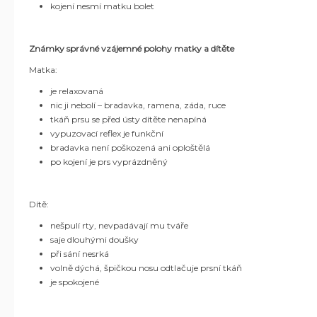
kojení nesmí matku bolet
Známky správné vzájemné polohy matky a dítěte
Matka:
je relaxovaná
nic ji nebolí – bradavka, ramena, záda, ruce
tkáň prsu se před ústy dítěte nenapíná
vypuzovací reflex je funkční
bradavka není poškozená ani oploštělá
po kojení je prs vyprázdněný
Dítě:
nešpulí rty, nevpadávají mu tváře
saje dlouhými doušky
při sání nesrká
volně dýchá, špičkou nosu odtlačuje prsní tkáň
je spokojené