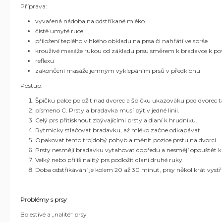
Příprava:
vyvařená nádoba na odstříkané mléko
čistě umyté ruce
přiložení teplého vlhkého obkladu na prsa či nahřátí ve sprše
krouživé masáže rukou od základu prsu směrem k bradavce k p
reflexu
zakončení masáže jemným vyklepáním prsů v předklonu
Postup:
Špičku palce položit nad dvorec a špičku ukazováku pod dvorec ta
písmeno C. Prsty a bradavka musí být v jedné linii.
Celý prs přitisknout zbývajícími prsty a dlaní k hrudníku.
Rytmicky stlačovat bradavku, až mléko začne odkapávat.
Opakovat tento trojdobý pohyb a měnit pozice prstu na dvorci.
Prsty nesmějí bradavku vytahovat dopředu a nesmějí opouštět kůž
Velký nebo příliš nalitý prs podložit dlaní druhé ruky.
Doba odstříkávání je kolem 20 až 30 minut, prsy několikrát vystř
Problémy s prsy
Bolestivé a „nalité“ prsy