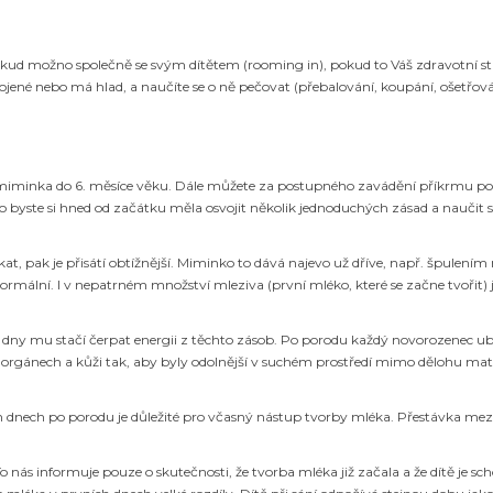
kud možno společně se svým dítětem (rooming in), pokud to Váš zdravotní stav
jené nebo má hlad, a naučíte se o ně pečovat (přebalování, koupání, ošetřován
miminka do 6. měsíce věku. Dále můžete za postupného zavádění příkrmu pokra
o byste si hned od začátku měla osvojit několik jednoduchých zásad a naučit s
akat, pak je přisátí obtížnější. Miminko to dává najevo už dříve, např. špule
normální. I v nepatrném množství mleziva (první mléko, které se začne tvořit
ní dny mu stačí čerpat energii z těchto zásob. Po porodu každý novorozenec u
ho orgánech a kůži tak, aby byly odolnější v suchém prostředí mimo dělohu ma
ích dnech po porodu je důležité pro včasný nástup tvorby mléka. Přestávka me
 nás informuje pouze o skutečnosti, že tvorba mléka již začala a že dítě je sc