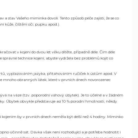
 a stav Vašeho miminka dovolí. Tento způsob péče zajistí, že se co
í kůže, čištění očí, pupku apod.).
čovat v kojení do dvou let věku dítěte, případně déle. Čím déle
e správné technice kojení, abyste vydržela bez problémů kojit co
ním rtů, vyplazováním jazyka, přitahováním ručiček k ústům apod. V
) je mnoho obranných látek, které v prvních dnech novorozenec
bývá na váze (tzv. poporodní váhový úbytek). Je to účelné a v žádném
tky. Úbytek obvykle představuje asi 10 % porodní hmotnosti, někdy
zi kojením by v prvních dnech neměla být delší než 4 hodiny. Miminko
hopno účinně sát. Dávka však není rozhodující a je potřeba hodnotit i