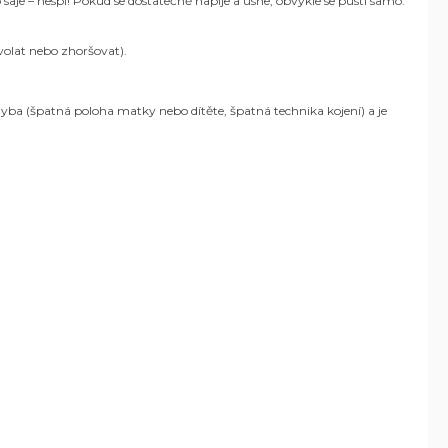
 saje – nespí! Pokud se dostatečně napije a usne, obvykle se pustí samo.
olat nebo zhoršovat).
hyba (špatná poloha matky nebo dítěte, špatná technika kojení) a je