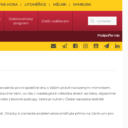
TNÁ HORA
LITOMĚŘICE
MĚLNÍK
NYMBURK
a
Dobrovolnický
Další vzdělávání
program
Podpořte nás
usnadnilo první společné dny s Vaším právě narozeným miminkem,
tavíme Vám, co Vás v následujících několika dnech asi čeká, objasníme
ete zákonné postupy, které je nutné v České republice dodržet.
enně. Otázky k cizinecké problematice směřujte přímo na Centrum pro