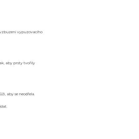
ovzbuzeni vypuzovacího
k, aby prsty tvořily
i, aby se neodřela.
ídat.