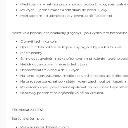
Před kojením – nahřátí prsou mokrou teplou žínkou, eventuálně 
Po kojení – jemná masáž a odstříkání do pocitu úlevy
Mezi kojením – studené obklady, eventuálně Paralen tbl
Bolestivé a popraskané bradavky (ragády) – jsou výsledkem nesprávné 
Opravit techniku kojení
Upravit polohu dítěte při kojení, aby ragáda byla v koutku úst
Měnit polohy
Stimulovat uvolnění mléka před kojením přiložením teplého obk
Nabídnout jako první méně bolestivý prs
Neomezovat frekvenci a délku kojení
Na konci kojení zasunout malíček za vnitřní koutek úst dítěte, kt
Na bradavce ponechat po každém kojení zaschnout pár kapek m
Po každém kojení preventivně aplikovat hojivou mast Bepanthe
Bradavky ponechat co nejčastěji volně na vzduchu
TECHNIKA KOJENÍ
Správné držení prsu
Prsty se nesmí dotýkat dvorce