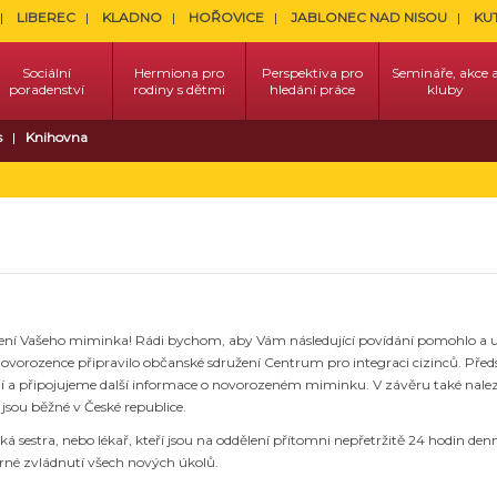
LIBEREC
KLADNO
HOŘOVICE
JABLONEC NAD NISOU
KU
Sociální
Hermiona pro
Perspektiva pro
Semináře, akce 
poradenství
rodiny s dětmi
hledání práce
kluby
s
Knihovna
ení Vašeho miminka! Rádi bychom, aby Vám následující povídání pomohlo a 
ovorozence připravilo občanské sdružení Centrum pro integraci cizinců. Předs
ní a připojujeme další informace o novorozeném miminku. V závěru také nalezn
jsou běžné v České republice.
 sestra, nebo lékař, kteří jsou na oddělení přítomni nepřetržitě 24 hodin d
árné zvládnutí všech nových úkolů.