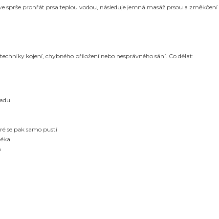
ve sprše prohřát prsa teplou vodou, následuje jemná masáž prsou a změkčení 
techniky kojení, chybného přiložení nebo nesprávného sání. Co dělat:
ladu
eré se pak samo pustí
léka
n