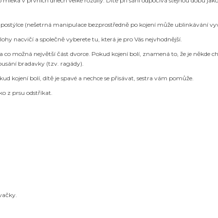
o mléka v prvních dnech velké rozdíly. Dítě při sání odpočívá stejnou dobu jako
postýlce (nešetrná manipulace bezprostředně po kojení může ublinkávání vyv
ohy nacvičí a společně vyberete tu, která je pro Vás nejvhodnější.
 co možná největší část dvorce. Pokud kojení bolí, znamená to, že je někde c
kousání bradavky (tzv. ragády).
ud kojení bolí, dítě je spavé a nechce se přisávat, sestra vám pomůže.
ko z prsu odstříkat.
vačky.