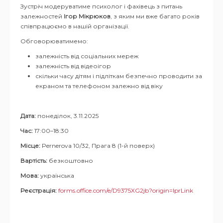
Зустріч модеруватиме психолог і фахівець з питань
залежностей
Ігор Мікрюков
, з яким ми вже багато років
співпрацюємо в нашій організації.
Обговорюватимемо:
залежність від соціальних мереж
залежність від відеоігор
скільки часу дітям і підліткам безпечно проводити за
екраном та телефоном залежно від віку
Дата:
понеділок, 3.11.2025
Час:
17:00–18:30
Місце:
Pernerova 10/32, Прага 8 (1-й поверх)
Вартість:
безкоштовно
Мова:
українська
Реєстрація:
forms.office.com/e/D9375XG2jb?origin=lprLink