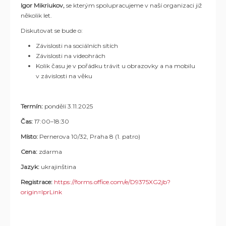
Igor Mikriukov,
se kterým spolupracujeme v naší organizaci již
několik let.
Diskutovat se bude o:
Závislosti na sociálních sítích
Závislosti na videohrách
Kolik času je v pořádku trávit u obrazovky a na mobilu
v závislosti na věku
Termín:
pondělí 3.11.2025
Čas:
17:00–18:30
Místo:
Pernerova 10/32, Praha 8 (1. patro)
Cena:
zdarma
Jazyk:
ukrajinština
Registrace:
https://forms.office.com/e/D9375XG2jb?
origin=lprLink