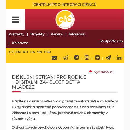
CENTRUM PRO INTEGRACI CIZINCŮ
Kontakty
Projekty
Kariéra
Infoservis
Podpořte nás
Knihovna
CZ
EN
RU
UA
VN
ESP
Vytisknout
DISKUSNÍ SETKÁNÍ PRO RODIČE
– DIGITÁLNÍ ZÁVISLOST DĚTÍ A
MLÁDEŽE
Přijďte na diskusní setkání o digitální závislosti dětí a mládeže. V
ukrajinštině si společně popovídáme o rizicích sociálních sítí a
videoher i o tom, kolik času je zdravé trávit u obrazovky v
různém věku.
Diskusi povede
psycholog a odborník na téma závislostí Mgr.