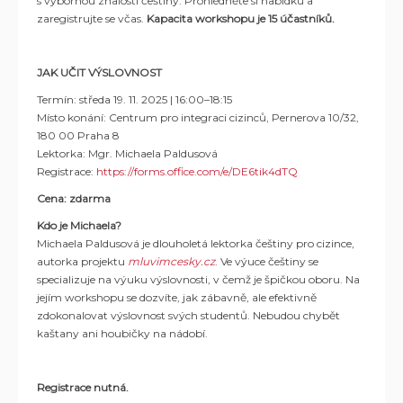
s výbornou znalostí češtiny. Prohlédněte si nabídku a
zaregistrujte se včas.
Kapacita workshopu je 15 účastníků
.
JAK UČIT VÝSLOVNOST
Termín:
středa 19. 11. 2025 | 16:00–18:15
Místo konání: Centrum pro integraci cizinců, Pernerova 10/32,
180 00 Praha 8
Lektorka: Mgr. Michaela Paldusová
Registrace:
https://forms.office.com/e/DE6tik4dTQ
Cena: zdarma
Kdo je Michaela?
Michaela Paldusová je dlouholetá lektorka češtiny pro cizince,
autorka projektu
mluvimcesky.cz
. Ve výuce češtiny se
specializuje na výuku výslovnosti, v čemž je špičkou oboru. Na
jejím workshopu se dozvíte, jak zábavně, ale efektivně
zdokonalovat výslovnost svých studentů. Nebudou chybět
kaštany ani houbičky na nádobí.
Registrace nutná.