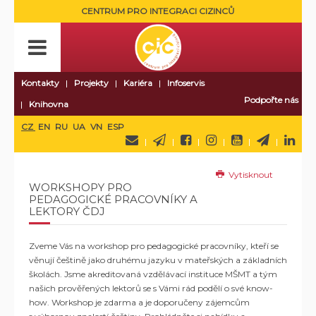
CENTRUM PRO INTEGRACI CIZINCŮ
Kontakty
Projekty
Kariéra
Infoservis
Podpořte nás
Knihovna
CZ
EN
RU
UA
VN
ESP
Vytisknout
WORKSHOPY PRO
PEDAGOGICKÉ PRACOVNÍKY A
LEKTORY ČDJ
Zveme Vás na workshop pro pedagogické pracovníky
, kteří se
věnují češtině jako druhému jazyku v mateřských a základních
školách. Jsme akreditovaná vzdělávací instituce MŠMT
a tým
našich prověřených lektorů se s Vámi rád podělí o své know-
how
. Workshop je zdarma a je doporučeny zájemcům