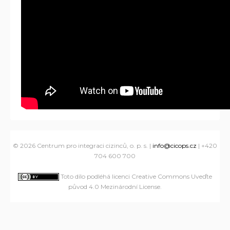
© 2026 Centrum pro integraci cizinců, o. p. s. |
info@cicops.cz
| +420
704 600 700
Toto dílo podléhá licenci Creative Commons Uveďte
původ 4.0 Mezinárodní License
.