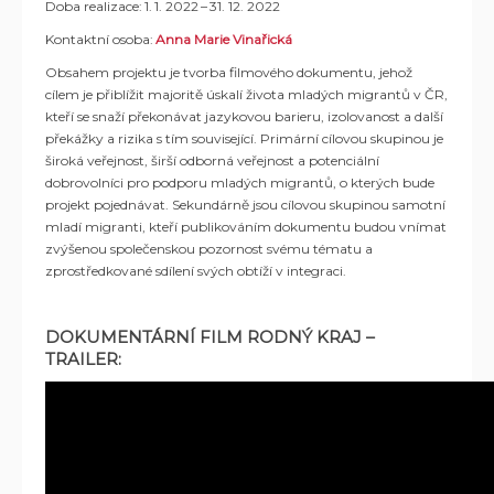
Doba realizace: 1. 1. 2022 – 31. 12. 2022
Kontaktní osoba:
Anna Marie Vinařická
Obsahem projektu je tvorba filmového dokumentu, jehož
cílem je přiblížit majoritě úskalí života mladých migrantů v ČR,
kteří se snaží překonávat jazykovou barieru, izolovanost a další
překážky a rizika s tím související. Primární cílovou skupinou je
široká veřejnost, širší odborná veřejnost a potenciální
dobrovolníci pro podporu mladých migrantů, o kterých bude
projekt pojednávat. Sekundárně jsou cílovou skupinou samotní
mladí migranti, kteří publikováním dokumentu budou vnímat
zvýšenou společenskou pozornost svému tématu a
zprostředkované sdílení svých obtíží v integraci.
DOKUMENTÁRNÍ FILM RODNÝ KRAJ –
TRAILER: