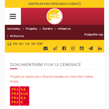
CENTRUM PRO INTEGRACI CIZINCŮ
Kontakty
Projekty
Kariéra
Infoservis
Podpořte nás
Knihovna
CZ
EN
RU
UA
VN
ESP
DOKUMENTÁRNÍ FILM 1,5 GENERACE
Projekt je realizován s finanční podporou hlavního města
Prahy.