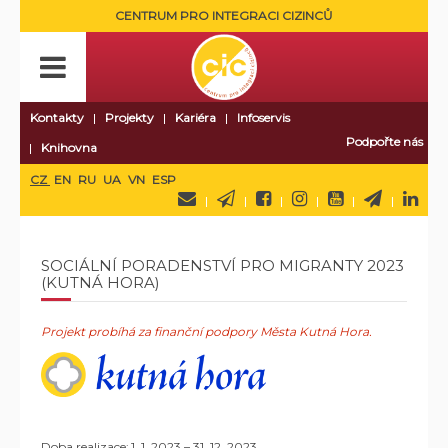
CENTRUM PRO INTEGRACI CIZINCŮ
Kontakty
Projekty
Kariéra
Infoservis
Podpořte nás
Knihovna
CZ
EN
RU
UA
VN
ESP
SOCIÁLNÍ PORADENSTVÍ PRO MIGRANTY 2023
(KUTNÁ HORA)
Projekt probíhá za finanční podpory Města Kutná Hora.
Doba realizace:
1. 1. 2023 – 31. 12. 2023