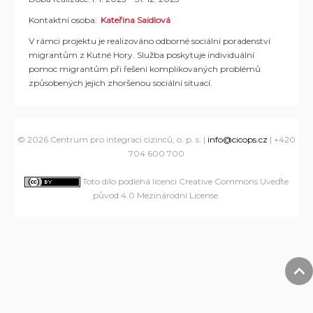
Kontaktní osoba:
Kateřina Saidlová
V rámci projektu je realizováno odborné sociální poradenství
migrantům z Kutné Hory. S
lužba poskytuje individuální
pomoc migrantům při řešení komplikovaných problémů
způsobených jejich zhoršenou sociální situací.
© 2026 Centrum pro integraci cizinců, o. p. s. |
info@cicops.cz
| +420
704 600 700
Toto dílo podléhá licenci Creative Commons Uveďte
původ 4.0 Mezinárodní License
.