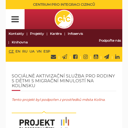
CENTRUM PRO INTEGRACI CIZINCŮ
Kontakty
Projekty
Kariéra
Infoservis
Podpořte nás
Knihovna
CZ
EN
RU
UA
VN
ESP
SOCIÁLNĚ AKTIVIZAČNÍ SLUŽBA PRO RODINY
S DĚTMI S MIGRAČNÍ MINULOSTÍ NA
KOLÍNSKU
Tento projekt byl podpořen z prostředků města Kolína
.