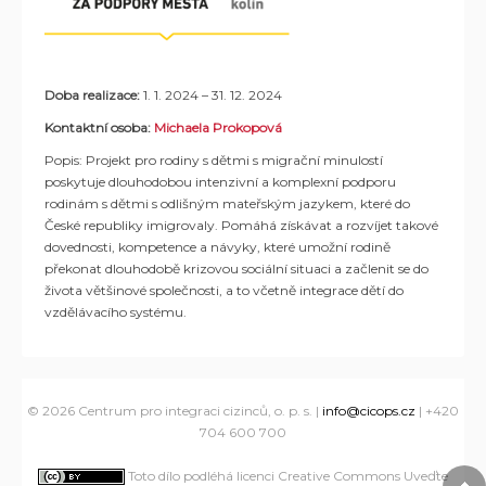
Doba realizace:
1. 1. 2024 – 31. 12. 2024
Kontaktní osoba:
Michaela Prokopová
Popis:
Projekt pro rodiny s dětmi s migrační minulostí
poskytuje dlouhodobou intenzivní a komplexní podporu
rodinám s dětmi s odlišným mateřským jazykem, které do
České republiky imigrovaly. Pomáhá získávat a rozvíjet takové
dovednosti, kompetence a návyky, které umožní rodině
překonat dlouhodobě krizovou sociální situaci a začlenit se do
života většinové společnosti, a to včetně integrace dětí do
vzdělávacího systému.
© 2026 Centrum pro integraci cizinců, o. p. s. |
info@cicops.cz
| +420
704 600 700
Toto dílo podléhá licenci Creative Commons Uveďte