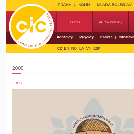
PRAHA
KOLÍN
MLADÁ BOLESLAV
O nás
Kurzy češtiny
Kontakty
Projekty
Kariéra
Infoservi
CZ
EN
RU
UA
VN
ESP
2005
2005