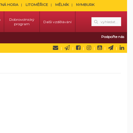
TNÁ HORA
LITOMĚŘICE
MĚLNÍK
NYMBURK
a
Dobrovolnický
Další vzdělávání
program
Podpořte nás