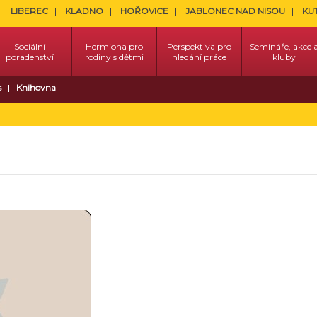
LIBEREC
KLADNO
HOŘOVICE
JABLONEC NAD NISOU
KU
Sociální
Hermiona pro
Perspektiva pro
Semináře, akce 
poradenství
rodiny s dětmi
hledání práce
kluby
s
Knihovna