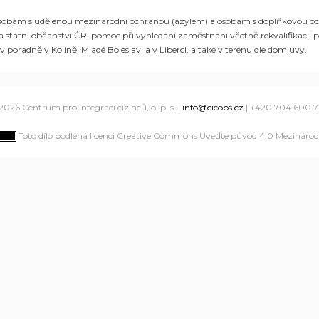
obám s udělenou mezinárodní ochranou (azylem) a osobám s doplňkovou ochrano
a státní občanství ČR, pomoc při vyhledání zaměstnání včetně rekvalifikací, 
 poradně v Kolíně, Mladé Boleslavi a v Liberci, a také v terénu dle domluvy.
2026 Centrum pro integraci cizinců, o. p. s. |
info@cicops.cz
| +420 704 600 
Toto dílo podléhá licenci Creative Commons Uveďte původ 4.0 Mezinárodn