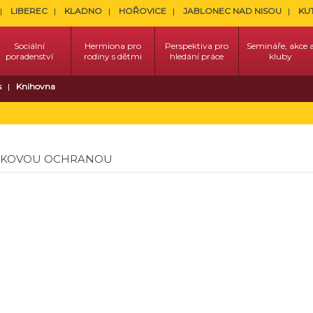
LIBEREC
KLADNO
HOŘOVICE
JABLONEC NAD NISOU
KU
Sociální
Hermiona pro
Perspektiva pro
Semináře, akce 
poradenství
rodiny s dětmi
hledání práce
kluby
s
Knihovna
LŇKOVOU OCHRANOU