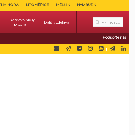
TNÁ HORA
LITOMĚŘICE
MĚLNÍK
NYMBURK
a
Dobrovolnický
Další vzdělávání
program
Podpořte nás