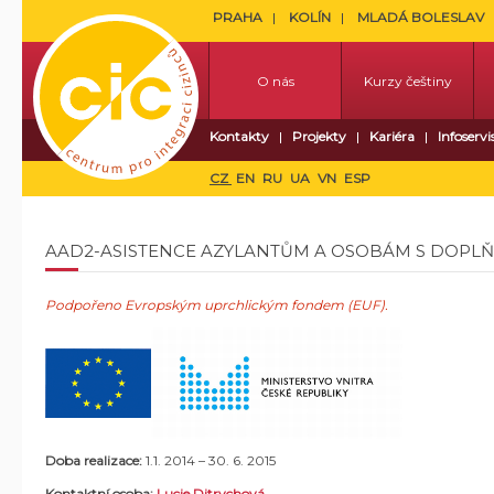
PRAHA
KOLÍN
MLADÁ BOLESLAV
O nás
Kurzy češtiny
Kontakty
Projekty
Kariéra
Infoservi
CZ
EN
RU
UA
VN
ESP
AAD2-ASISTENCE AZYLANTŮM A OSOBÁM S DOP
Podpořeno Evropským uprchlickým fondem (EUF).
Doba realizace:
1.1. 2014 – 30. 6. 2015
Kontaktní osoba:
Lucie Ditrychová