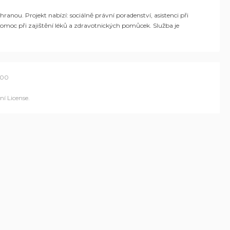
u. Projekt nabízí: sociálně právní poradenství, asistenci při
pomoc při zajištění léků a zdravotnických pomůcek. Služba je
700
í License
.