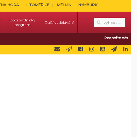
TNÁ HORA
LITOMĚŘICE
MĚLNÍK
NYMBURK
a
Dobrovolnický
Další vzdělávání
program
Podpořte nás