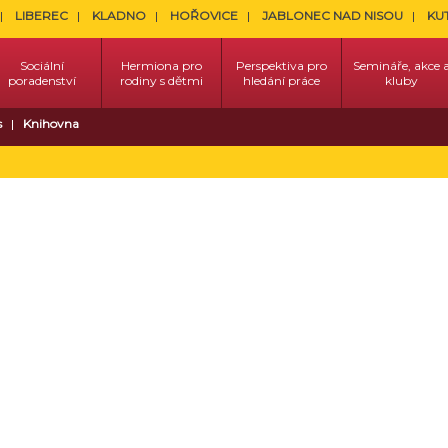
LIBEREC
KLADNO
HOŘOVICE
JABLONEC NAD NISOU
KU
Sociální
Hermiona pro
Perspektiva pro
Semináře, akce 
poradenství
rodiny s dětmi
hledání práce
kluby
s
Knihovna