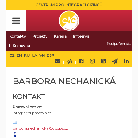
CENTRUM PRO INTEGRACI CIZINCŮ
Kontakty
Projekty
Kariéra
Infoservis
Podpořte nás
Knihovna
CZ
EN
RU
UA
VN
ESP
BARBORA NECHANICKÁ
KONTAKT
Pracovní pozice:
integrační pracovnice
barbora.nechanicka@cicops.cz