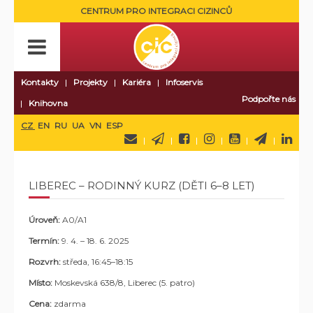
CENTRUM PRO INTEGRACI CIZINCŮ
Kontakty
Projekty
Kariéra
Infoservis
Podpořte nás
Knihovna
CZ
EN
RU
UA
VN
ESP
LIBEREC – RODINNÝ KURZ (DĚTI 6–8 LET)
Úroveň:
A0/A1
Termín:
9. 4. – 18. 6. 2025
Rozvrh:
středa, 16:45–18:15
Místo:
Moskevská 638/8, Liberec (5. patro)
Cena:
zdarma