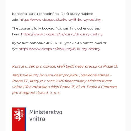
Kapacita kurzu je naplněna. Další kurzy najdete
zde:
https://www.cicops.cz/cz/kurzy/8-kurzy-cestiny
The course is fully booked. You can find other courses
here:
https://www.cicops.cz/cz/kurzy/8-kurzy-cestiny
Курс вже заповнений. Інші курси ви можете знайти
тут:
https://www.cicops.cz/cz/kurzy/8-kurzy-cestiny
Kurz je určen pro cizince, kteří bydlí nebo pracují na Praze 13.
Jazykové kurzy jsou součástí projektu „Společná adresa –
Praha 13“, který je v roce 2026 financovaný Ministerstvem
vnitra ČR a městskou částí Praha 13, hl. m. Praha a Centrem
pro integraci cizinců, o. p. s.