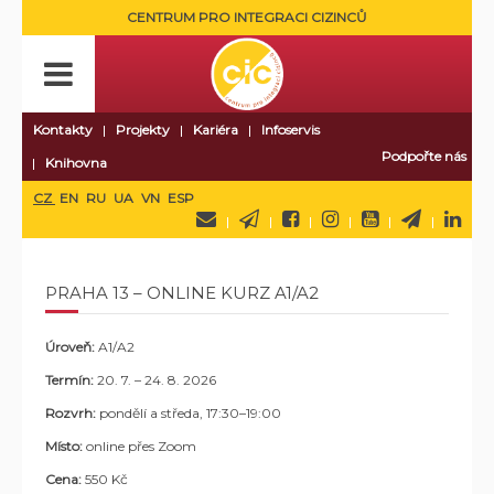
CENTRUM PRO INTEGRACI CIZINCŮ
Kontakty
Projekty
Kariéra
Infoservis
Podpořte nás
Knihovna
CZ
EN
RU
UA
VN
ESP
PRAHA 13 – ONLINE KURZ A1/A2
Úroveň:
A1/A2
Termín:
20. 7. – 24. 8. 2026
Rozvrh:
pondělí a středa, 17:30–19:00
Místo:
online přes Zoom
Cena:
550 Kč