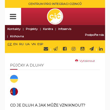
CENTRUM PRO INTEGRACI CIZINCŮ
Kontakty
Projekty
Kariéra
Infoservis
Podpořte nás
Knihovna
CZ
EN
RU
UA
VN
ESP
Vytisknout
PŮJČKY A DLUHY
CO JE DLUH A JAK MŮŽE VZNIKNOUT?