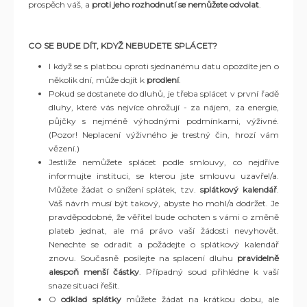
prospěch váš, a
proti jeho rozhodnutí se nemůžete odvolat
.
CO SE BUDE DÍT, KDYŽ NEBUDETE SPLÁCET?
I když se s platbou oproti sjednanému datu opozdíte jen o
několik dní, může dojít k
prodlení
.
Pokud se dostanete do dluhů, je třeba splácet v první řadě
dluhy, které vás nejvíce ohrožují - za nájem, za energie,
půjčky s nejméně výhodnými podmínkami, výživné.
(Pozor! Neplacení výživného je trestný čin, hrozí vám
vězení.)
Jestliže nemůžete splácet podle smlouvy, co nejdříve
informujte instituci, se kterou jste smlouvu uzavřel/a.
Můžete žádat o snížení splátek, tzv.
splátkový kalendář
.
Váš návrh musí být takový, abyste ho mohl/a dodržet. Je
pravděpodobné, že věřitel bude ochoten s vámi o změně
plateb jednat, ale má právo vaší žádosti nevyhovět.
Nenechte se odradit a požádejte o splátkový kalendář
znovu. Současně posílejte na splacení dluhu
pravidelně
alespoň menší částky
. Případný soud přihlédne k vaší
snaze situaci řešit.
O
odklad splátky
můžete žádat na krátkou dobu, ale