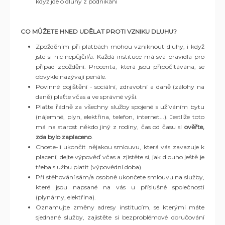
když jde o dluhy z podnikání
CO MŮŽETE HNED UDĚLAT PROTI VZNIKU DLUHU?
Zpožděním při platbách mohou vzniknout dluhy, i když
jste si nic nepůjčil/a. Každá instituce má svá pravidla pro
případ zpoždění. Procenta, která jsou připočítávána, se
obvykle nazývají penále.
Povinné pojištění - sociální, zdravotní a daně (zálohy na
daně) plaťte včas a ve správné výši.
Plaťte řádně za všechny služby spojené s užíváním bytu
(nájemné, plyn, elektřina, telefon, internet...). Jestliže toto
má na starost někdo jiný z rodiny, čas od času si
ověřte,
zda bylo zaplaceno
.
Chcete-li ukončit nějakou smlouvu, která vás zavazuje k
placení, dejte výpověď včas a zjistěte si, jak dlouho ještě je
třeba službu platit (výpovědní doba).
Při stěhování sám/a osobně ukončete smlouvu na služby,
které jsou napsané na vás u příslušné společnosti
(plynárny, elektřina).
Oznamujte změny adresy institucím, se kterými máte
sjednané služby, zajistěte si bezproblémové doručování