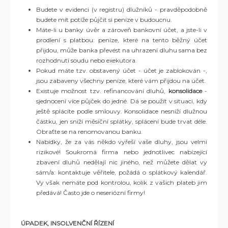
Budete v evidenci (v registru) dlužníků - pravděpodobně
budete mít potíže půjčit si peníze v budoucnu.
Máte-li u banky úvěr a zároveň bankovní účet, a jste-li v
prodlení s platbou: peníze, které na tento běžný účet
přijdou, může banka převést na uhrazení dluhu sama bez
rozhodnutí soudu nebo exekutora.
Pokud máte tzv. obstavený účet - účet je zablokován -,
jsou zabaveny všechny peníze, které vám přijdou na účet.
Existuje možnost tzv. refinancování dluhů,
konsolidace
-
sjednocení více půjček do jedné. Dá se použít v situaci, kdy
ještě splácíte podle smlouvy. Konsolidace nesníží dlužnou
částku, jen sníží měsíční splátky, splácení bude trvat déle.
Obraťte se na renomovanou banku.
Nabídky, že za vás někdo vyřeší vaše dluhy, jsou velmi
rizikové! Soukromá firma nebo jednotlivec nabízející
zbavení dluhů nedělají nic jiného, než můžete dělat vy
sám/a: kontaktuje věřitele, požádá o splátkový kalendář.
Vy však nemáte pod kontrolou, kolik z vašich plateb jim
předává! Často jde o neseriózní firmy!
ÚPADEK, INSOLVENČNÍ ŘÍZENÍ