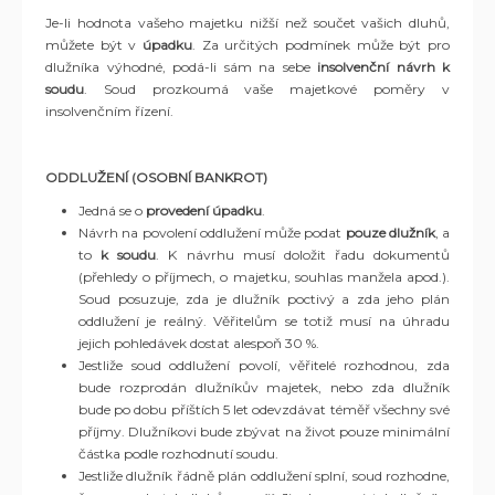
Je-li hodnota vašeho majetku nižší než součet vašich dluhů,
můžete být v
úpadku
. Za určitých podmínek může být pro
dlužníka výhodné, podá-li sám na sebe
insolvenční návrh k
soudu
. Soud prozkoumá vaše majetkové poměry v
insolvenčním řízení.
ODDLUŽENÍ (OSOBNÍ BANKROT)
Jedná se o
provedení úpadku
.
Návrh na povolení oddlužení může podat
pouze dlužník
, a
to
k
soudu
. K návrhu musí doložit řadu dokumentů
(přehledy o příjmech, o majetku, souhlas manžela apod.).
Soud posuzuje, zda je dlužník poctivý a zda jeho plán
oddlužení je reálný. Věřitelům se totiž musí na úhradu
jejich pohledávek dostat alespoň 30 %.
Jestliže soud oddlužení povolí, věřitelé rozhodnou, zda
bude rozprodán dlužníkův majetek, nebo zda dlužník
bude po dobu příštích 5 let odevzdávat téměř všechny své
příjmy. Dlužníkovi bude zbývat na život pouze minimální
částka podle rozhodnutí soudu.
Jestliže dlužník řádně plán oddlužení splní, soud rozhodne,