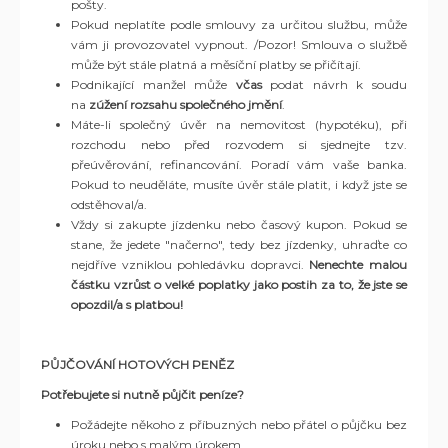
pošty.
Pokud neplatíte podle smlouvy za určitou službu, může
vám ji provozovatel vypnout. /Pozor! Smlouva o službě
může být stále platná a měsíční platby se přičítají.
Podnikající manžel může
včas
podat návrh k soudu
na
zúžení rozsahu společného jmění
.
Máte-li společný úvěr na nemovitost (hypotéku), při
rozchodu nebo před rozvodem si sjednejte tzv.
přeúvěrování, refinancování. Poradí vám vaše banka.
Pokud to neuděláte, musíte úvěr stále platit, i když jste se
odstěhoval/a.
Vždy si zakupte jízdenku nebo časový kupon. Pokud se
stane, že jedete "načerno", tedy bez jízdenky, uhraďte co
nejdříve vzniklou pohledávku dopravci.
Nenechte malou
částku vzrůst o velké poplatky jako postih za to, že jste se
opozdil/a s platbou!
PŮJČOVÁNÍ HOTOVÝCH PENĚZ
Potřebujete si nutně půjčit peníze?
Požádejte někoho z příbuzných nebo přátel o půjčku bez
úroku nebo s malým úrokem.