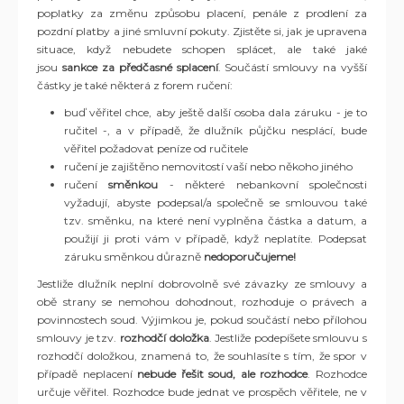
poplatky za změnu způsobu placení, penále z prodlení za
pozdní platby a jiné smluvní pokuty. Zjistěte si, jak je upravena
situace, když nebudete schopen splácet, ale také jaké
jsou
sankce za předčasné splacení
. Součástí smlouvy na vyšší
částky je také některá z forem ručení:
buď věřitel chce, aby ještě další osoba dala záruku - je to
ručitel -, a v případě, že dlužník půjčku nesplácí, bude
věřitel požadovat peníze od ručitele
ručení je zajištěno nemovitostí vaší nebo někoho jiného
ručení
směnkou
- některé nebankovní společnosti
vyžadují, abyste podepsal/a společně se smlouvou také
tzv. směnku, na které není vyplněna částka a datum, a
použijí ji proti vám v případě, když neplatíte. Podepsat
záruku směnkou důrazně
nedoporučujeme!
Jestliže dlužník neplní dobrovolně své závazky ze smlouvy a
obě strany se nemohou dohodnout, rozhoduje o právech a
povinnostech soud. Výjimkou je, pokud součástí nebo přílohou
smlouvy je tzv.
rozhodčí doložka
. Jestliže podepíšete smlouvu s
rozhodčí doložkou, znamená to, že souhlasíte s tím, že spor v
případě neplacení
nebude řešit soud, ale rozhodce
. Rozhodce
určuje věřitel. Rozhodce bude jednat ve prospěch věřitele, ne v