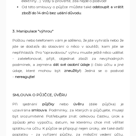
elektřiny...). Vždy si prověřte, zda nejde o podvod!
Od této smlouvy o půjčce můžete také
odstoupit a vrátit
zboží do 14 dnů bez udání důvodu
.
3. Manipulace "výhrou"
Poštou nebo telefonem vám je sděleno, že jste vyhrál/a nebo že
jste se dostal/a do slosování o něco v soutěži, kam jste se
nepřihlásil/a. Pro "opravdovou" výhru musíte ještě něco udělat
- zatelefonovat, přijít, objednat zboží za nevýhodných
podmínek, a zejména
dát své osobní údaje
(i číslo účtu a jiné
údaje, které mohou být
zneužity!
) Jedná se o podvod
-
nereagujte!
SMLOUVA O PŮJČCE, ÚVĚRU
Při sjednání
půjčky
nebo
úvěru
(dále půjčka) je
uzavírána
smlouva
. Podmínky, za kterých si půjčujete, musejí
být srozumitelné. Potřebujete znát: celkovou částku, úrok a
způsob jeho výpočtu, datum, ke kterému chce mít věřitel
splátku na účtu. K půjčce se připojují nejen úroky, ale také další
poplatky - za vyřízení půjčky, za měsíční vedení účtu,