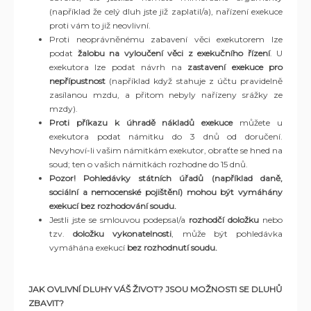
(například že celý dluh jste již zaplatil/a), nařízení exekuce
proti vám to již neovlivní.
Proti neoprávněnému zabavení věci exekutorem lze
podat
žalobu na vyloučení věci z exekučního řízení
. U
exekutora lze podat návrh na
zastavení exekuce pro
nepřípustnost
(například když stahuje z účtu pravidelně
zasílanou mzdu, a přitom nebyly nařízeny srážky ze
mzdy).
Proti příkazu k úhradě nákladů exekuce
můžete u
exekutora podat námitku do 3 dnů od doručení.
Nevyhoví-li vašim námitkám exekutor, obraťte se hned na
soud; ten o vašich námitkách rozhodne do 15 dnů.
Pozor! Pohledávky státních úřadů (například daně,
sociální a nemocenské pojištění) mohou být vymáhány
exekucí bez rozhodování soudu.
Jestli jste se smlouvou podepsal/a
rozhodčí doložku
nebo
tzv.
doložku vykonatelnosti
, může být pohledávka
vymáhána exekucí
bez rozhodnutí soudu.
JAK OVLIVNÍ DLUHY VÁŠ ŽIVOT? JSOU MOŽNOSTI SE DLUHŮ
ZBAVIT?