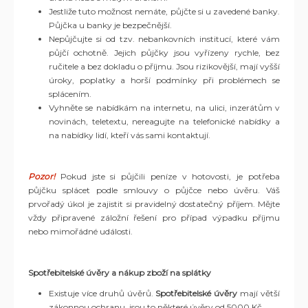
Jestliže tuto možnost nemáte, půjčte si u zavedené banky.
Půjčka u banky je bezpečnější.
Nepůjčujte si od tzv. nebankovních institucí, které vám
půjčí ochotně. Jejich půjčky jsou vyřízeny rychle, bez
ručitele a bez dokladu o příjmu. Jsou rizikovější, mají vyšší
úroky, poplatky a horší podmínky při problémech se
splácením.
Vyhněte se nabídkám na internetu, na ulici, inzerátům v
novinách, teletextu, nereagujte na telefonické nabídky a
na nabídky lidí, kteří vás sami kontaktují.
Pozor!
Pokud jste si půjčili peníze v hotovosti, je potřeba
půjčku splácet podle smlouvy o půjčce nebo úvěru. Váš
prvořadý úkol je zajistit si pravidelný dostatečný příjem. Mějte
vždy připravené záložní řešení pro případ výpadku příjmu
nebo mimořádné události.
Spotřebitelské úvěry a nákup zboží na splátky
Existuje více druhů úvěrů.
Spotřebitelské úvěry
mají větší
zákonnou ochranu, jsou to některé úvěry od 5000 Kč.