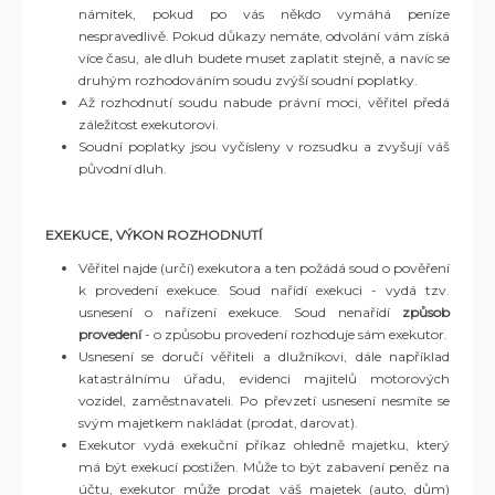
námitek, pokud po vás někdo vymáhá peníze
nespravedlivě. Pokud důkazy nemáte, odvolání vám získá
více času, ale dluh budete muset zaplatit stejně, a navíc se
druhým rozhodováním soudu zvýší soudní poplatky.
Až rozhodnutí soudu nabude právní moci, věřitel předá
záležitost exekutorovi.
Soudní poplatky jsou vyčísleny v rozsudku a zvyšují váš
původní dluh.
EXEKUCE, VÝKON ROZHODNUTÍ
Věřitel najde (určí) exekutora a ten požádá soud o pověření
k provedení exekuce. Soud nařídí exekuci - vydá tzv.
usnesení o nařízení exekuce. Soud nenařídí
způsob
provedení
- o způsobu provedení rozhoduje sám exekutor.
Usnesení se doručí věřiteli a dlužníkovi, dále například
katastrálnímu úřadu, evidenci majitelů motorových
vozidel, zaměstnavateli. Po převzetí usnesení nesmíte se
svým majetkem nakládat (prodat, darovat).
Exekutor vydá exekuční příkaz ohledně majetku, který
má být exekucí postižen. Může to být zabavení peněz na
účtu, exekutor může prodat váš majetek (auto, dům)