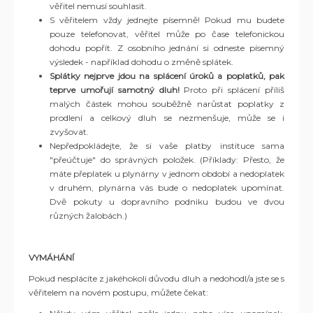
věřitel nemusí souhlasit.
S věřitelem vždy jednejte písemně! Pokud mu budete
pouze telefonovat, věřitel může po čase telefonickou
dohodu popřít. Z osobního jednání si odneste písemný
výsledek - například dohodu o změně splátek.
Splátky nejprve jdou na splácení úroků a poplatků, pak
teprve umořují samotný dluh!
Proto při splácení příliš
malých částek mohou souběžně narůstat poplatky z
prodlení a celkový dluh se nezmenšuje, může se i
zvyšovat.
Nepředpokládejte, že si vaše platby instituce sama
"přeúčtuje" do správných položek. (Příklady: Přesto, že
máte přeplatek u plynárny v jednom období a nedoplatek
v druhém, plynárna vás bude o nedoplatek upomínat.
Dvě pokuty u dopravního podniku budou ve dvou
různých žalobách.)
VYMÁHÁNÍ
Pokud nesplácíte z jakéhokoli důvodu dluh a nedohodl/a jste se s
věřitelem na novém postupu, můžete čekat: