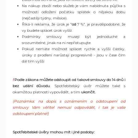
Na nákup zboží nebo služeb je vám nabídnuta půjčka s
možností odložení počátku splátek o nějakou dobu
(nejčastěji týdny, měsíce).
Říká-li reklama, že úrok je "
od
7 %", je pravděpodobné, že
vy budete splácet úrok vyšší.
Podmínky smlouvy musejí být jednoduché a
srozumitelné, jinak na ni nepřistupujte.
Pokud nemáte možnost splácet rychle a vyšší částky,
úroky z prodlení narůstají progresivně - jsou v čase čím
dál tím vyšší
!
Podle zákona můžete odstoupit od takové smlouvy do 14 dnů i
bez udání důvodu
. Spotřebitelský úvěr můžete také s
okamžitou platností vypovědět, a tím
ukončit.
(Poznámka: na dopis s oznámením o odstoupení od
smlouvy Vám věřitel nemusí odpovědět, i tak je vaše
odstoupení platné!)
Spotřebitelské úvěry mohou mít i jiné podoby: