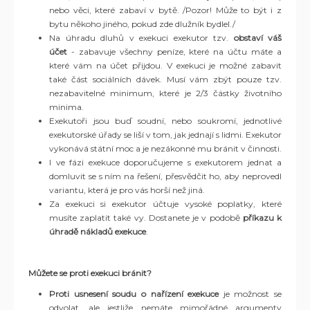
nebo věci, které zabaví v bytě. /Pozor! Může to být i z
bytu někoho jiného, pokud zde dlužník bydlel./
Na úhradu dluhů v exekuci exekutor tzv.
obstaví váš
účet
- zabavuje všechny peníze, které na účtu máte a
které vám na účet přijdou. V exekuci je možné zabavit
také část sociálních dávek. Musí vám zbýt pouze tzv.
nezabavitelné minimum, které je 2/3 částky životního
minima.
Exekutoři jsou buď soudní, nebo soukromí, jednotlivé
exekutorské úřady se liší v tom, jak jednají s lidmi. Exekutor
vykonává státní moc a je nezákonné mu bránit v činnosti.
I ve fázi exekuce doporučujeme s exekutorem jednat a
domluvit se s ním na řešení, přesvědčit ho, aby neprovedl
variantu, která je pro vás horší než jiná.
Za exekuci si exekutor účtuje vysoké poplatky, které
musíte zaplatit také vy. Dostanete je v podobě
příkazu k
úhradě nákladů exekuce
.
Můžete se proti exekuci bránit?
Proti usnesení soudu o nařízení exekuce
je možnost se
odvolat, ale jestliže nemáte mimořádné argumenty