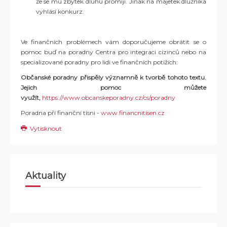
že se mu zbytek dluhů promíjí. Jinak na majetek dlužníka
vyhlásí konkurz.
Ve finančních problémech vám doporučujeme obrátit se o
pomoc buď na poradny Centra pro integraci cizinců nebo na
specializované poradny pro lidi ve finančních potížích:
Občanské poradny přispěly významně k tvorbě tohoto textu.
Jejich pomoc můžete
využít,
https://www.obcanskeporadny.cz/cs/poradny
Poradna při finanční tísni -
www.financnitisen.cz
Vytisknout
Aktuality