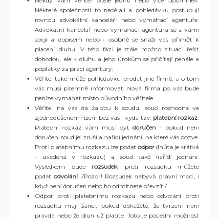
Někdy vám věřitel pošle jednu nebo více upomínek.
Některé společnosti to nedělají a pohledávku postupují
rovnou advokátní kanceláři nebo vymáhací agentuře.
Advokátní kancelář nebo vymáhací agentura se s vámi
spojí a dopisem nebo i osobně se snaží vás přimět k
placení dluhu. V této fázi je stále možno situaci řešit
dohodou, ale k dluhu a jeho úrokům se přičítají penále a
poplatky za práci agentury.
Věřitel také může pohledávku prodat jiné firmě, a o tom
vás musí písemně informovat. Nová firma po vás bude
peníze vymáhat místo původního věřitele.
Věřitel na vás dá žalobu k soudu, soud rozhodne ve
zjednodušeném řízení bez vás - vydá tzv.
platební rozkaz
.
Platební rozkaz vám musí být
doručen
- pokud není
doručen, soud jej zruší a nařídí jednání, na které vás pozve.
Proti platebnímu rozkazu lze podat
odpor
(lhůta je krátká
- uvedená v rozkazu) a soud také nařídí jednání.
Výsledkem bude
rozsudek
, proti rozsudku můžete
podat
odvolání
. /Pozor! Rozsudek nabývá právní moci, i
když není doručen nebo ho odmítnete převzít!/
Odpor proti platebnímu rozkazu nebo odvolání proti
rozsudku mají šanci, pokud dokážete, že tvrzení není
pravda nebo že dluh už platíte. Toto je poslední možnost