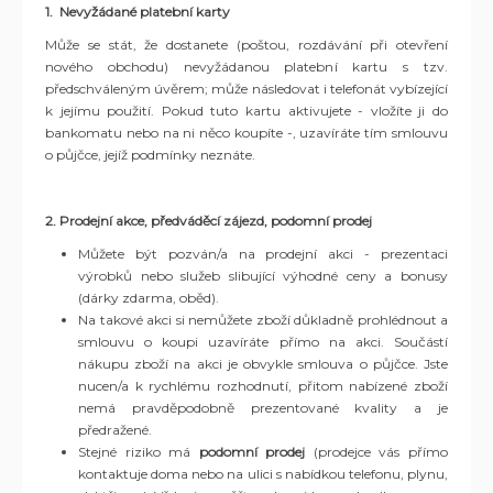
1. Nevyžádané platební karty
Může se stát, že dostanete (poštou, rozdávání při otevření
nového obchodu) nevyžádanou platební kartu s tzv.
předschváleným úvěrem; může následovat i telefonát vybízející
k jejímu použití. Pokud tuto kartu aktivujete - vložíte ji do
bankomatu nebo na ni něco koupíte -, uzavíráte tím smlouvu
o půjčce, jejíž podmínky neznáte.
2. Prodejní akce, předváděcí zájezd, podomní prodej
Můžete být pozván/a na prodejní akci - prezentaci
výrobků nebo služeb slibující výhodné ceny a bonusy
(dárky zdarma, oběd).
Na takové akci si nemůžete zboží důkladně prohlédnout a
smlouvu o koupi uzavíráte přímo na akci. Součástí
nákupu zboží na akci je obvykle smlouva o půjčce. Jste
nucen/a k rychlému rozhodnutí, přitom nabízené zboží
nemá pravděpodobně prezentované kvality a je
předražené.
Stejné riziko má
podomní prodej
(prodejce vás přímo
kontaktuje doma nebo na ulici s nabídkou telefonu, plynu,