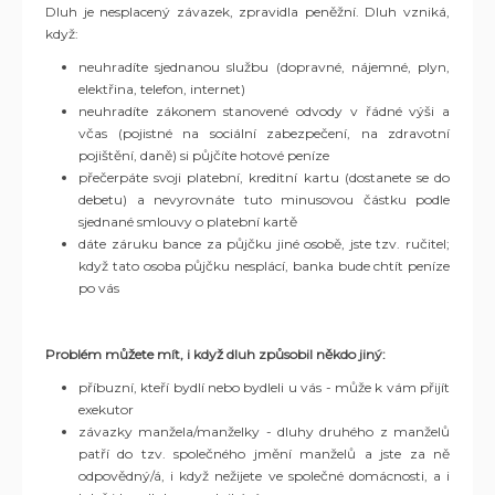
Dluh je nesplacený závazek, zpravidla peněžní. Dluh vzniká,
když:
neuhradíte sjednanou službu (dopravné, nájemné, plyn,
elektřina, telefon, internet)
neuhradíte zákonem stanovené odvody v řádné výši a
včas (pojistné na sociální zabezpečení, na zdravotní
pojištění, daně) si půjčíte hotové peníze
přečerpáte svoji platební, kreditní kartu (dostanete se do
debetu) a nevyrovnáte tuto minusovou částku podle
sjednané smlouvy o platební kartě
dáte záruku bance za půjčku jiné osobě, jste tzv. ručitel;
když tato osoba půjčku nesplácí, banka bude chtít peníze
po vás
Problém můžete mít, i když dluh způsobil někdo jiný:
příbuzní, kteří bydlí nebo bydleli u vás - může k vám přijít
exekutor
závazky manžela/manželky - dluhy druhého z manželů
patří do tzv. společného jmění manželů a jste za ně
odpovědný/á, i když nežijete ve společné domácnosti, a i