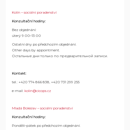
Kolín – sociální poradenství
Konzultační hodiny:
Bez objednání:
úterý 9:00–13:00
Ostatní dny po předchozím objednání.
Other days by appointment.
Остальные дни только по предварительной записи.
Kontakt:
tel.: +420 774 866 838, +420 731 299 255
e-mail:
kolin@cicops.cz
Mladá Boleslav – sociální poradenství
Konzultační hodiny:
Pondělí–pátek po předchozím objednání.