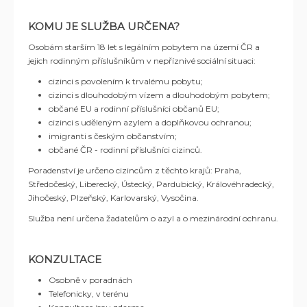
KOMU JE SLUŽBA URČENA?
Osobám starším 18 let s legálním pobytem na území ČR a
jejich rodinným příslušníkům v nepříznivé sociální situaci:
cizinci s povolením k trvalému pobytu;
cizinci s dlouhodobým vízem a dlouhodobým pobytem;
občané EU a rodinní příslušníci občanů EU;
cizinci s uděleným azylem a doplňkovou ochranou;
imigranti s českým občanstvím;
občané ČR - rodinní příslušníci cizinců.
Poradenství je určeno cizincům z těchto krajů: Praha,
Středočeský, Liberecký, Ústecký, Pardubický, Královéhradecký,
Jihočeský, Plzeňský, Karlovarský, Vysočina.
Služba není určena žadatelům o azyl a o mezinárodní ochranu.
KONZULTACE
Osobně v poradnách
Telefonicky, v terénu