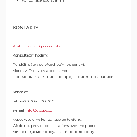
Konzultace jsou zdarma
KONTAKTY
Praha – sociální poradenství
Konzultační hodiny:
Pondělí–pátek po předchozím objednání.
Monday–Friday by appointment.
Понедельник–пятница по предварительной записи.
Kontakt:
tel.: +420 704 600 700
e-mail:
info@cicops.cz
Neposkytujeme konzultace po telefonu.
We do not provide consultations over the phone.
Ми не надаємо консультацій по телефону.