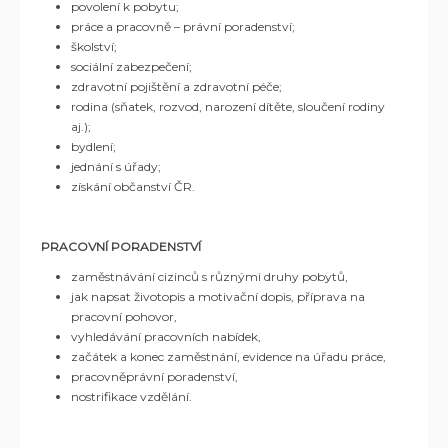
povolení k pobytu;
práce a pracovně – právní poradenství;
školství;
sociální zabezpečení;
zdravotní pojištění a zdravotní péče;
rodina (sňatek, rozvod, narození dítěte, sloučení rodiny
aj.);
bydlení;
jednání s úřady;
získání občanství ČR.
PRACOVNÍ PORADENSTVÍ
zaměstnávání cizinců s různými druhy pobytů,
jak napsat životopis a motivační dopis, příprava na
pracovní pohovor,
vyhledávání pracovních nabídek,
začátek a konec zaměstnání, evidence na úřadu práce,
pracovněprávní poradenství,
nostrifikace vzdělání.