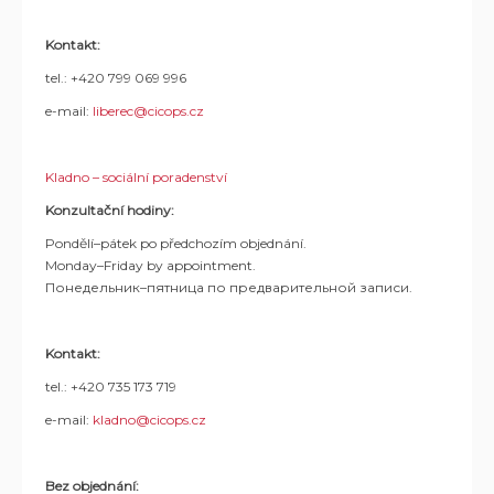
Kontakt:
tel.:
+420 799 069 996
e-mail:
liberec@cicops.cz
Kladno – sociální poradenství
Konzultační hodiny:
Pondělí–pátek po předchozím objednání.
Monday–Friday by appointment.
Понедельник–пятница по предварительной записи.
Kontakt:
tel.: +420 735 173 719
e-mail:
kladno@cicops.cz
Bez objednání: