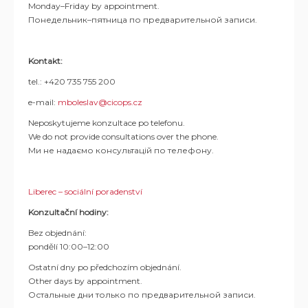
Monday–Friday by appointment.
Понедельник–пятница по предварительной записи.
Kontakt:
tel.: +420 735 755 200
e-mail:
mboleslav@cicops.cz
Neposkytujeme konzultace po telefonu.
We do not provide consultations over the phone.
Ми не надаємо консультацій по телефону.
Liberec – sociální poradenství
Konzultační hodiny:
Bez objednání:
pondělí 10:00–12:00
Ostatní dny po předchozím objednání.
Other days by appointment.
Остальные дни только по предварительной записи.