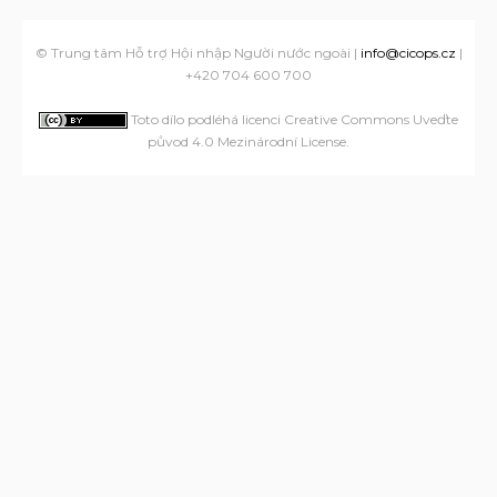
© Trung tâm Hỗ trợ Hội nhập Người nước ngoài |
info@cicops.cz
|
+420 704 600 700
Toto dílo podléhá licenci Creative Commons Uveďte
původ 4.0 Mezinárodní License
.