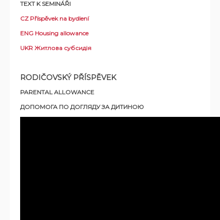
TEXT K SEMINÁŘI
CZ Příspěvek na bydlení
ENG Housing allowance
UKR Житлова субсидія
RODIČOVSKÝ PŘÍSPĚVEK
PARENTAL ALLOWANCE
ДОПОМОГА ПО ДОГЛЯДУ ЗА ДИТИНОЮ