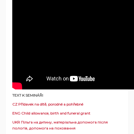
TEXT K SEMINÁŘI
CZ Přídavek na dítě, porodné a pohřebné
ENG Child allowance, birth and funeral grant
UKR Пільга на дитину, матеріальна допомога після
пологів, допомога на поховання