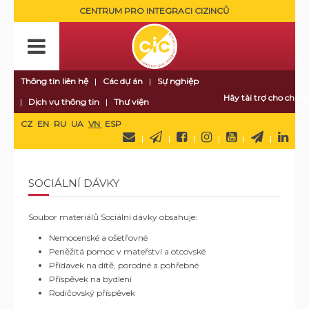
CENTRUM PRO INTEGRACI CIZINCŮ
Thông tin liên hệ
Các dự án
Sự nghiệp
Hãy tài trợ cho chúng
Dịch vụ thông tin
Thư viện
CZ
EN
RU
UA
VN
ESP
SOCIÁLNÍ DÁVKY
Soubor materiálů Sociální dávky obsahuje:
Nemocenské a ošetřovné
Peněžitá pomoc v mateřství a otcovské
Přídavek na dítě, porodné a pohřebné
Příspěvek na bydlení
Rodičovský příspěvek