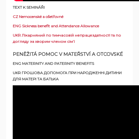
TEXT K SEMINÁŘI
CZ Nemocenské a ošetřovné
ENG Sickness benefit and Attendance Allowance
UKR Лікарняний по тимчасовій непрацездатності та по
догляду за хворим членом сім’ї
PENĚŽITÁ POMOC V MATEŘSTVÍ A OTCOVSKÉ
ENG MATERNITY AND PATERNITY BENEFITS
UKR ГРОШОВА ДОПОМОГА ПРИ НАРОДЖЕННІ ДИТИНИ
ДЛЯ МАТЕРІ ТА БАТЬКА