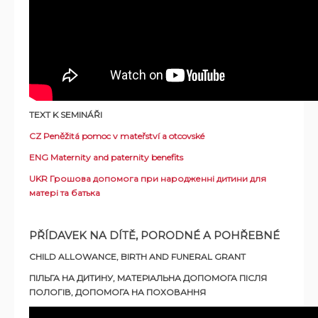
TEXT K SEMINÁŘI
CZ Peněžitá pomoc v mateřství a otcovské
ENG Maternity and paternity benefits
UKR Грошова допомога при народженні дитини для
матері та батька
PŘÍDAVEK NA DÍTĚ, PORODNÉ A POHŘEBNÉ
CHILD ALLOWANCE, BIRTH AND FUNERAL GRANT
ПІЛЬГА НА ДИТИНУ, МАТЕРІАЛЬНА ДОПОМОГА ПІСЛЯ
ПОЛОГІВ, ДОПОМОГА НА ПОХОВАННЯ